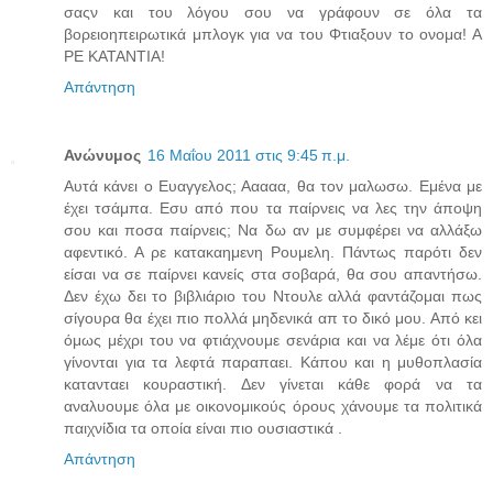
σαςν και του λόγου σου να γράφουν σε όλα τα
βορειοηπειρωτικά μπλογκ για να του Φτιαξουν το ονομα! Α
ΡΕ ΚΑΤΑΝΤΙΑ!
Απάντηση
Ανώνυμος
16 Μαΐου 2011 στις 9:45 π.μ.
Αυτά κάνει ο Ευαγγελος; Ααααα, θα τον μαλωσω. Εμένα με
έχει τσάμπα. Εσυ από που τα παίρνεις να λες την άποψη
σου και ποσα παίρνεις; Να δω αν με συμφέρει να αλλάξω
αφεντικό. Α ρε κατακαημενη Ρουμελη. Πάντως παρότι δεν
είσαι να σε παίρνει κανείς στα σοβαρά, θα σου απαντήσω.
Δεν έχω δει το βιβλιάριο του Ντουλε αλλά φαντάζομαι πως
σίγουρα θα έχει πιο πολλά μηδενικά απ το δικό μου. Από κει
όμως μέχρι του να φτιάχνουμε σενάρια και να λέμε ότι όλα
γίνονται για τα λεφτά παραπαει. Κάπου και η μυθοπλασία
κατανταει κουραστική. Δεν γίνεται κάθε φορά να τα
αναλυουμε όλα με οικονομικούς όρους χάνουμε τα πολιτικά
παιχνίδια τα οποία είναι πιο ουσιαστικά .
Απάντηση