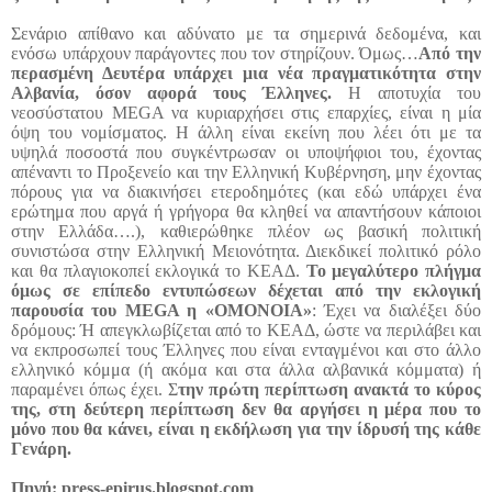
Σενάριο απίθανο και αδύνατο με τα σημερινά δεδομένα, και
ενόσω υπάρχουν παράγοντες που τον στηρίζουν. Όμως…
Από την
περασμένη Δευτέρα υπάρχει μια νέα πραγματικότητα στην
Αλβανία, όσον αφορά τους Έλληνες.
Η αποτυχία του
νεοσύστατου MEGA να κυριαρχήσει στις επαρχίες, είναι η μία
όψη του νομίσματος. Η άλλη είναι εκείνη που λέει ότι με τα
υψηλά ποσοστά που συγκέντρωσαν οι υποψήφιοι του, έχοντας
απέναντι το Προξενείο και την Ελληνική Κυβέρνηση, μην έχοντας
πόρους για να διακινήσει ετεροδημότες (και εδώ υπάρχει ένα
ερώτημα που αργά ή γρήγορα θα κληθεί να απαντήσουν κάποιοι
στην Ελλάδα….), καθιερώθηκε πλέον ως βασική πολιτική
συνιστώσα στην Ελληνική Μειονότητα. Διεκδικεί πολιτικό ρόλο
και θα πλαγιοκοπεί εκλογικά το ΚΕΑΔ.
Το μεγαλύτερο πλήγμα
όμως σε επίπεδο εντυπώσεων δέχεται από την εκλογική
παρουσία του MEGA η «ΟΜΟΝΟΙΑ»
: Έχει να διαλέξει δύο
δρόμους: Ή απεγκλωβίζεται από το ΚΕΑΔ, ώστε να περιλάβει και
να εκπροσωπεί τους Έλληνες που είναι ενταγμένοι και στο άλλο
ελληνικό κόμμα (ή ακόμα και στα άλλα αλβανικά κόμματα) ή
παραμένει όπως έχει. Σ
την πρώτη περίπτωση ανακτά το κύρος
της, στη δεύτερη περίπτωση δεν θα αργήσει η μέρα που το
μόνο που θα κάνει, είναι η εκδήλωση για την ίδρυσή της κάθε
Γενάρη.
Πηγή
:
press-epirus.blogspot.com