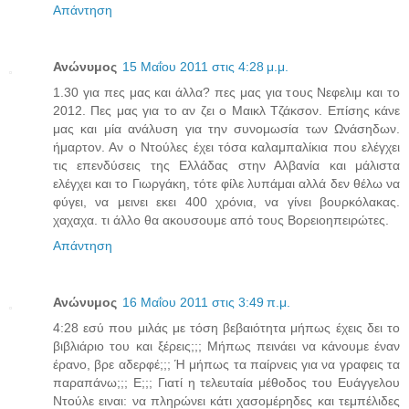
Απάντηση
Ανώνυμος
15 Μαΐου 2011 στις 4:28 μ.μ.
1.30 για πες μας και άλλα? πες μας για τους Νεφελιμ και το
2012. Πες μας για το αν ζει ο Μαικλ Τζάκσον. Επίσης κάνε
μας και μία ανάλυση για την συνομωσία των Ωνάσηδων.
ήμαρτον. Αν ο Ντούλες έχει τόσα καλαμπαλίκια που ελέγχει
τις επενδύσεις της Ελλάδας στην Αλβανία και μάλιστα
ελέγχει και το Γιωργάκη, τότε φίλε λυπάμαι αλλά δεν θέλω να
φύγει, να μεινει εκει 400 χρόνια, να γίνει βουρκόλακας.
χαχαχα. τι άλλο θα ακουσουμε από τους Βορειοηπειρώτες.
Απάντηση
Ανώνυμος
16 Μαΐου 2011 στις 3:49 π.μ.
4:28 εσύ που μιλάς με τόση βεβαιότητα μήπως έχεις δει το
βιβλιάριο του και ξέρεις;;; Μήπως πεινάει να κάνουμε έναν
έρανο, βρε αδερφέ;;; Ή μήπως τα παίρνεις για να γραφεις τα
παραπάνω;;; Ε;;; Γιατί η τελευταία μέθοδος του Ευάγγελου
Ντούλε ειναι: να πληρώνει κάτι χασομέρηδες και τεμπέλιδες