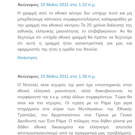
Ανώνυμος
15 Μαΐου 2011 στις 1:22 π.μ.
Η γραμμή από το εθνικό κέντρο δεν υπήρχε ποτέ και μη
μπερδεύουμε κάποιους συμφεροντολόγους καλαμαράδες με
την γραμμή του εθνικού κέντρου.Τα 20 χρόνια διάλυσης της
εεθνικής ελληνικής μειονότητας το επιβεβαιώνουν. Αν θα
δεχτούμε ότι υπήρξε εθνική γραμμή θα πρέπει να δεχτούμε
ότι αυτή η γραμμή ήταν καταστρεπτική για μας και
εφαρμοστές της ήταν η ομάδα του Ντούλε.
Απάντηση
Ανώνυμος
15 Μαΐου 2011 στις 1:30 π.μ.
Ο Ντούλες είναι ισχυρός όχι γιατί έχει υποστηρικτές στην
εθνική ελληνική μειονότητα, αλλά διακυβεύοντας τα
συμφέροντα της ε.ε.μ. υπέρ άλλων συμφερόντων. Τώρα θα
είναι και πιο ισχυρός. Οι σχέση με το Ράμα έχει γερά
στηρίγματα στα κτίρια των Μυτιληναίων, της Εθνικής
Τράπεζας, του Αρχιεπισκόπου στα Τίρανα με Γενικό
Διευθυντή των Έντι Ράμα. Ο πόλεμος που δήθεν γίνεται για
δήθεν εθνικά δικαιώματα και ελληνισμό, αποτελεί
αποπροσανατολισμό από τα πραγματικά μας προβλήματα.