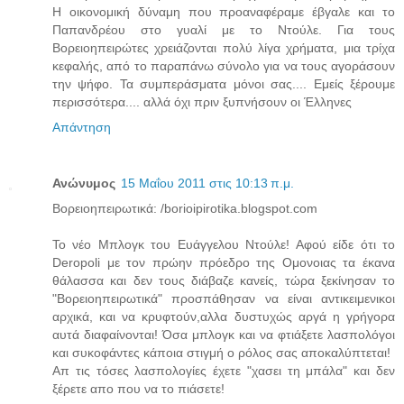
Η οικονομική δύναμη που προαναφέραμε έβγαλε και το
Παπανδρέου στο γυαλί με το Ντούλε. Για τους
Βορειοηπειρώτες χρειάζονται πολύ λίγα χρήματα, μια τρίχα
κεφαλής, από το παραπάνω σύνολο για να τους αγοράσουν
την ψήφο. Τα συμπεράσματα μόνοι σας.... Εμείς ξέρουμε
περισσότερα.... αλλά όχι πριν ξυπνήσουν οι Έλληνες
Απάντηση
Ανώνυμος
15 Μαΐου 2011 στις 10:13 π.μ.
Βορειοηπειρωτικά: /borioipirotika.blogspot.com
Το νέο Μπλογκ του Ευάγγελου Ντούλε! Αφού είδε ότι το
Deropoli με τον πρώην πρόεδρο της Ομονοιας τα έκανα
θάλασσα και δεν τους διάβαζε κανείς, τώρα ξεκίνησαν το
"Βορειοηπειρωτικά" προσπάθησαν να είναι αντικειμενικοι
αρχικά, και να κρυφτούν,αλλα δυστυχώς αργά η γρήγορα
αυτά διαφαίνονται! Όσα μπλογκ και να φτιάξετε λασπολόγοι
και συκοφάντες κάποια στιγμή ο ρόλος σας αποκαλύπτεται!
Απ τις τόσες λασπολογίες έχετε "χασει τη μπάλα" και δεν
ξέρετε απο που να το πιάσετε!