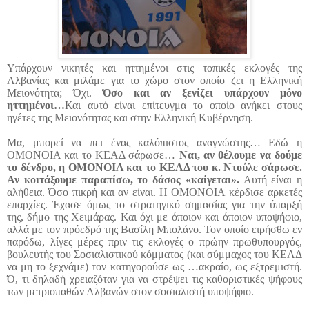
Υπάρχουν νικητές και ηττημένοι στις τοπικές εκλογές της
Αλβανίας και μιλάμε για το χώρο στον οποίο ζει η Ελληνική
Μειονότητα; Όχι.
Όσο και αν ξενίζει υπάρχουν μόνο
ηττημένοι…
Και αυτό είναι επίτευγμα το οποίο ανήκει στους
ηγέτες της Μειονότητας και στην Ελληνική Κυβέρνηση.
Μα, μπορεί να πει ένας καλόπιστος αναγνώστης… Εδώ η
ΟΜΟΝΟΙΑ και το ΚΕΑΔ σάρωσε…
Ναι, αν θέλουμε να δούμε
το δένδρο, η ΟΜΟΝΟΙΑ και το ΚΕΑΔ του κ. Ντούλε σάρωσε.
Αν κοιτάξουμε παραπίσω, το δάσος «καίγεται».
Αυτή είναι η
αλήθεια. Όσο πικρή και αν είναι. Η ΟΜΟΝΟΙΑ κέρδισε αρκετές
επαρχίες. Έχασε όμως το στρατηγικό σημασίας για την ύπαρξή
της, δήμο της Χειμάρας. Και όχι με όποιον και όποιον υποψήφιο,
αλλά με τον πρόεδρό της Βασίλη Μπολάνο. Τον οποίο ειρήσθω εν
παρόδω, λίγες μέρες πριν τις εκλογές ο πρώην πρωθυπουργός,
βουλευτής του Σοσιαλιστικού κόμματος (και σύμμαχος του ΚΕΑΔ
να μη το ξεχνάμε) τον κατηγορούσε ως …ακραίο, ως εξτρεμιστή.
Ό, τι δηλαδή χρειαζόταν για να στρέψει τις καθοριστικές ψήφους
των μετριοπαθών Αλβανών στον σοσιαλιστή υποψήφιο.