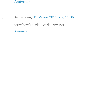
Απάντηση
Ανώνυμος
19 Μαΐου 2011 στις 11:36 μ.μ.
ξηυτδξυτδμηγψμηγωψμξηω μ,η
Απάντηση