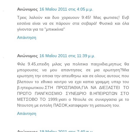
Ανώνυμος
16 Μαΐου 2011 στις 4:05 μ.μ.
Τρεις λαλούν και δυο χορευουν 9:45! Μας φωτισες! Ενβ
εσσένα είναι να σε πάρουν στα σοβαρά! Φυσικά και όλα
γίνονται για τα "μπικικίνια"
Απάντηση
Ανώνυμος
16 Μαΐου 2011 στις 11:39 μ.μ.
Φιλε 9.45,επειδη μιλας για πολιτικα παιχνιδια,μηπως θα
μπορουσες να μου απαντησεις σε μια ερωτηση?Μια
ερωτηση την οποια την απευθηνω και σε ολους αυτους που
βλεπουν το εθνικο κεντρο να εχει καπια γραμμη υπερ του
β.ηπειρωτικου.ΣΤΗ ΠΡΟΣΠΑΘΙΑ,ΓΙΑ ΝΑ ΔΙΕΞΑΣΤΕΙ ΤΟ
ΠΡΩΤΟ ΠΑΝΓΚΟΣΜΙΟ ΣΥΝΕΔΡΙΟ Β.ΗΠΕΙΡΩΤΩΝ ΣΤΟ
ΜΕΤΣΟΒΟ ΤΟ 1999,γιατι ο Ντουλε σε συνεργασια με το
Ντουτση με εντολη ΠΑΣΟΚ,καταφεραν τη ματεωση του.
Απάντηση
Ανώνυμος
19 Μαΐου 2011 στις 7:40 π.μ.