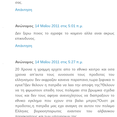
σας.
Απάντηση
Ανώνυμος
14 Μαΐου 2011 στις 5:01 π.μ.
Δεν ξερω ποιος το εγραψε το κειμενο αλλα ειναι ακρως
επικινδυνος.
Απάντηση
Ανώνυμος
14 Μαΐου 2011 στις 5:27 π.μ.
20 Χρονια η γραμμη ερχετε απο το εθνικο κεντρο και οσα
χρονια απ'αυτα τους ευνοουσε τους προδοτες του
ελληνισμου δεν εκφραζαν κανενα παραπανο,τωρα ξεφνικα τι
εγινε?Δεν θελουν η πατριδα να λεει την αποψη της?Θελουν
να τη φιμωσουν επειδη τους πολεμαει στα βρωμικα σχεδια
τους και δεν τους αφηνει ανενοχλητους να διαπραξουν το
εθνικο εγκλημα που εχουν στα βαλει μπρος?Ουστ ρε
προδοτες,η πατριδα μας εχει αναγκη σε αυτον τον πολεμο
Ελληνες βορειοηπειρωτες εναντιον του αλβανικου
παρακρατους και των υποχειριων της.