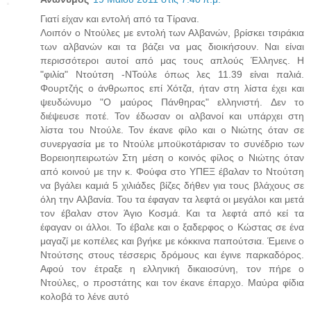
Γιατί είχαν και εντολή από τα Τίρανα.
Λοιπόν ο Ντούλες με εντολή των Αλβανών, βρίσκει τσιράκια
των αλβανών και τα βάζει να μας διοικήσουν. Ναι είναι
περισσότεροι αυτοί από μας τους απλούς Έλληνες. Η
"φιλία" Ντούτση -ΝΤούλε όπως λες 11.39 είναι παλιά.
Φουρτζής ο άνθρωπος επί Χότζα, ήταν στη λίστα έχει και
ψευδώνυμο "Ο μαύρος Πάνθηρας" ελληνιστή. Δεν το
διέψευσε ποτέ. Τον έδωσαν οι αλβανοί και υπάρχει στη
λίστα του Ντούλε. Τον έκανε φίλο και ο Νιώτης όταν σε
συνεργασία με το Ντούλε μποϋκοτάρισαν το συνέδριο των
Βορειοηπειρωτών Στη μέση ο κοινός φίλος ο Νιώτης όταν
από κοινού με την κ. Φούφα στο ΥΠΕΞ έβαλαν το Ντούτση
να βγάλει καμιά 5 χιλιάδες βίζες δήθεν για τους βλάχους σε
όλη την Αλβανία. Του τα έφαγαν τα λεφτά οι μεγάλοι και μετά
τον έβαλαν στον Άγιο Κοσμά. Και τα λεφτά από κεί τα
έφαγαν οι άλλοι. Το έβαλε και ο ξαδερφος ο Κώστας σε ένα
μαγαζί με κοπέλες και βγήκε με κόκκινα παπούτσια. Έμεινε ο
Ντούτσης στους τέσσερις δρόμους και έγινε παρκαδόρος.
Αφού τον έτραξε η ελληνική δικαιοσύνη, τον πήρε ο
Ντούλες, ο προστάτης και τον έκανε έπαρχο. Μαύρα φίδια
κολοβά το λένε αυτό