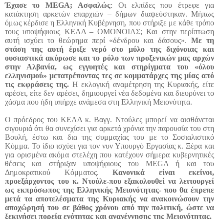
Έχασε το MEGA; Ασφαλώς
: Οι ελπίδες που έτρεφε για
κατάκτηση αρκετών επαρχιών – δήμων διαψεύστηκαν. Μήπως
όμως κέρδισε η Ελληνική Κυβέρνηση, που στήριξε με κάθε τρόπο
τους υποψήφιους ΚΕΑΔ – ΟΜΟΝΟΙΑΣ; Και στην περίπτωση
αυτή ισχύει το θεώρημα περί «δένδρου και δάσους».
Με τη
στάση της αυτή έριξε νερό στο μύλο της διχόνοιας και
ουσιαστικά ακύρωσε και το ρόλο των προξενικών μας αρχών
στην Αλβανία, ως εγγυητές και στηρίγματα του «όλου
ελληνισμού» μετατρέποντας τες σε κομματάρχες της μίας από
τις εκφράσεις της.
Η εκλογική αναμέτρηση της Κυριακής, είτε
αρέσει, είτε δεν αρέσει, δημιουργεί νέα δεδομένα και διευρύνει το
χάσμα που ήδη υπήρχε ανάμεσα στη Ελληνική Μειονότητα.
Ο πρόεδρος του ΚΕΑΔ κ. Βαγγ. Ντούλες μπορεί να αισθάνεται
σιγουριά ότι θα συνεχίσει για αρκετά χρόνια την παρουσία του στη
Βουλή, έστω και δια της συμμαχίας του με το Σοσιαλιστικό
Κόμμα. Το ίδιο ισχύει για τον νυν Υπουργό Εργασίας κ. Ξέρα και
για ορισμένα ακόμα στελέχη που κατέχουν σήμερα κυβερνητικές
θέσεις και στήριξαν υποψήφιους του MEGA ή και του
Δημοκρατικού Κόμματος.
Κανονικά είναι εκείνοι,
προεξάρχοντος του κ. Ντούλε-που εξακολουθεί να λειτουργεί
ως εκπρόσωπος της Ελληνικής Μειονότητας- που θα έπρεπε
μετά τα αποτελέσματα της Κυριακής να ανακοινώσουν την
αποχώρησή του σε βάθος χρόνου από την πολιτική, ώστε να
ξεκινήσει πορεία ενότητας και αναγέννησης της Μειονότητας.