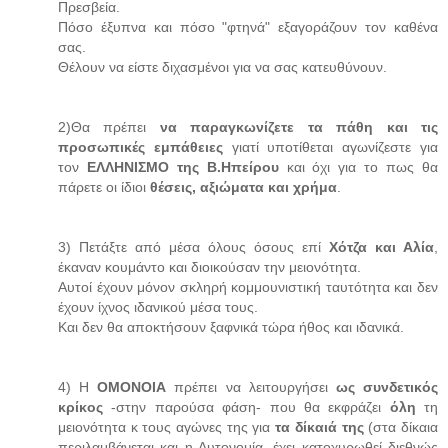
Πρεσβεία.
Πόσο έξυπνα και πόσο "φτηνά" εξαγοράζουν τον καθένα
σας.
Θέλουν να είστε διχασμένοι για να σας κατευθύνουν.
2)Θα πρέπει
να παραγκωνίζετε τα πάθη και τις
προσωπικές εμπάθειες
γιατί υποτίθεται αγωνίζεστε για
τον
ΕΛΛΗΝΙΣΜΟ της Β.Ηπείρου
και όχι για το πως θα
πάρετε οι ίδιοι
θέσεις, αξιώματα και χρήμα
.
3) Πετάξτε από μέσα όλους όσους επί
Χότζα και Αλία
,
έκαναν κουμάντο και διοικούσαν την μειονότητα.
Αυτοί έχουν μόνον σκληρή κομμουνιστική ταυτότητα και δεν
έχουν ίχνος ιδανικού μέσα τους.
Και δεν θα αποκτήσουν ξαφνικά τώρα ήθος και ιδανικά.
4) Η
ΟΜΟΝΟΙΑ
πρέπει να λειτουργήσει
ως συνδετικός
κρίκος
-στην παρούσα φάση- που θα εκφράζει
όλη
τη
μειονότητα κ τους αγώνες της για
τα δίκαιά της
(στα δίκαια
περιλαμβάνεται και η Αυτονομία, έχει κατοχυρωθεί διεθνώς