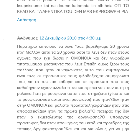
ksupnisoume kai na doume katamata tin alhtheia OTI TO
KEAD KAI TA AFENTIKA TOU DEN MAS EKPROSWPEI PIA.
Απάντηση
Ανώνυμος
12 Δεκεμβρίου 2010 στις 4:30 μ.μ.
Παρατηρω καποιους να λενε "σας βαρεθηκαμε 20 χρονια
κτλ".Μαλλον αυτα τα 20 χρονια οσοι το λενε δεν ηταν στους
αγωνες που εχει δωσει η ΟΜΟΝΟΙΑ και δεν γνωριζουν
τιποτα,μαυρα μεσανυχτα που λεμε.Επειδη ομως ξερω τους
πολλους που ηταν συναγωνιστες αυτο που συμπεραινω
ειναι πως οι προσωπικες τους φιλοδοξιες,τα συμφερωντα
τους να το πω πιο καθαρα και τα προσωπα που τους
καθοδηγουν εχουν αλλαξει στεκι και πρεπει να πουν αυτη τη
μαλακια.Γιατι ρε ρουφιανοι αυτοι που στηριζεται (γι'αυτο και
το ρουφιανοι,γιατι αυτοι ειναι ρουφιανοι) που ηταν?Δεν ηταν
στην ΟΜΟΝΟΙΑ και μαλιστα πρωτοπαληκαρα?Δεν ηταν στις
αποφασεις?Δεν ηταν τα πρωτα βιολια?Ο πατερας της δεν
ηταν ο εκμεταλευτης της οργανωσης?Ο υπουργος
πρακτωρας δεν ηταν υποψηφιος του κεαδ και προεδρος της
τοπικης Αργυροκαστρου?Και και και για ολους για να μην