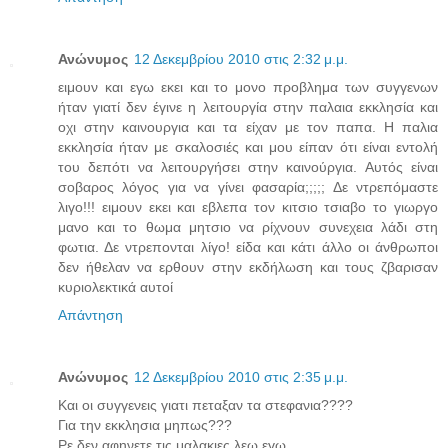
Ανώνυμος
12 Δεκεμβρίου 2010 στις 2:32 μ.μ.
ειμουν και εγω εκει και το μονο προβλημα των συγγενων
ήταν γιατί δεν έγινε η λειτουργία στην παλαια εκκλησία και
οχι στην καινουργια και τα είχαν με τον παπα. Η παλια
εκκλησία ήταν με σκαλοσιές και μου είπαν ότι είναι εντολή
του δεπότι να λειτουργήσει στην καινούργια. Αυτός είναι
σοβαρος λόγος για να γίνει φασαρία;;;;; Δε ντρεπόμαστε
λιγο!!! ειμουν εκει και εβλεπα τον κιτσιο τσιαβο το γιωργο
μανο και το θωμα μητσιο να ρίχνουν συνεχεια λάδι στη
φωτια. Δε ντρεπονται λίγο! είδα και κάτι άλλο οι άνθρωποι
δεν ήθελαν να ερθουν στην εκδήλωση και τους ζβαρισαν
κυριολεκτικά αυτοί
Απάντηση
Ανώνυμος
12 Δεκεμβρίου 2010 στις 2:35 μ.μ.
Και οι συγγενεις γιατι πεταξαν τα στεφανια????
Για την εκκλησια μηπως???
Ρε δεν αφηνετε τις μαλακιες λεω εγω....