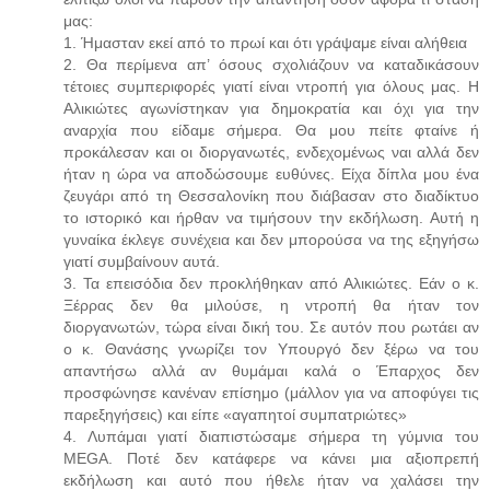
μας:
1. Ήμασταν εκεί από το πρωί και ότι γράψαμε είναι αλήθεια
2. Θα περίμενα απ’ όσους σχολιάζουν να καταδικάσουν
τέτοιες συμπεριφορές γιατί είναι ντροπή για όλους μας. Η
Αλικιώτες αγωνίστηκαν για δημοκρατία και όχι για την
αναρχία που είδαμε σήμερα. Θα μου πείτε φταίνε ή
προκάλεσαν και οι διοργανωτές, ενδεχομένως ναι αλλά δεν
ήταν η ώρα να αποδώσουμε ευθύνες. Είχα δίπλα μου ένα
ζευγάρι από τη Θεσσαλονίκη που διάβασαν στο διαδίκτυο
το ιστορικό και ήρθαν να τιμήσουν την εκδήλωση. Αυτή η
γυναίκα έκλεγε συνέχεια και δεν μπορούσα να της εξηγήσω
γιατί συμβαίνουν αυτά.
3. Τα επεισόδια δεν προκλήθηκαν από Αλικιώτες. Εάν ο κ.
Ξέρρας δεν θα μιλούσε, η ντροπή θα ήταν τον
διοργανωτών, τώρα είναι δική του. Σε αυτόν που ρωτάει αν
ο κ. Θανάσης γνωρίζει τον Υπουργό δεν ξέρω να του
απαντήσω αλλά αν θυμάμαι καλά ο Έπαρχος δεν
προσφώνησε κανέναν επίσημο (μάλλον για να αποφύγει τις
παρεξηγήσεις) και είπε «αγαπητοί συμπατριώτες»
4. Λυπάμαι γιατί διαπιστώσαμε σήμερα τη γύμνια του
MEGA. Ποτέ δεν κατάφερε να κάνει μια αξιοπρεπή
εκδήλωση και αυτό που ήθελε ήταν να χαλάσει την