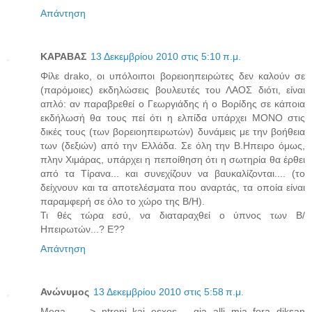
Απάντηση
ΚΑΡΑΒΑΣ
13 Δεκεμβρίου 2010 στις 5:10 π.μ.
Φίλε drako, οι υπόλοιποι βορειοηπειρώτες δεν καλούν σε
(παρόμοιες) εκδηλώσεις βουλευτές του ΛΑΟΣ διότι, είναι
απλό: αν παραβρεθεί ο Γεωργιάδης ή ο Βορίδης σε κάποια
εκδήλωσή θα τους πεί ότι η ελπίδα υπάρχει ΜΟΝΟ στις
δικές τους (των βορειοηπειρωτών) δυνάμεις με την βοήθεια
των (δεξιών) από την Ελλάδα. Σε όλη την Β.Ηπειρο όμως,
πλην Χιμάρας, υπάρχει η πεποίθηση ότι η σωτηρία θα έρθει
από τα Τίρανα... και συνεχίζουν να βαυκαλίζονται.... (το
δείχνουν και τα αποτελέσματα που αναρτάς, τα οποία είναι
παραμφερή σε όλο το χώρο της Β/Η).
Τι θές τώρα εσύ, να διαταραχθεί ο ύπνος των Β/
Ηπειρωτών...? Ε??
Απάντηση
Ανώνυμος
13 Δεκεμβρίου 2010 στις 5:58 π.μ.
Mega-------> ntropi kai esxos......gia alli mia fora diksan