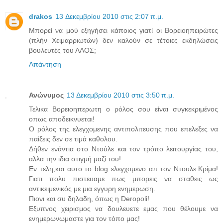
drakos
13 Δεκεμβρίου 2010 στις 2:07 π.μ.
Μπορεί να μού εξηγήσει κάποιος γιατί οι Βορειοηπειρώτες
(πλήν Χειμαρριωτών) δεν καλούν σε τέτοιες εκδηλώσεις
βουλευτές του ΛΑΟΣ;
Απάντηση
Ανώνυμος
13 Δεκεμβρίου 2010 στις 3:50 π.μ.
Τελικα Βορειοηπερωτη ο ρόλος σου είναι συγκεκριμένος
οπως αποδεικνυεται!
Ο ρόλος της ελεγχομενης αντιπολιτευσης που επελεξες να
παίξεις δεν σε τιμά καθολου.
Δήθεν ενάντια στο Ντούλε και τον τρόπο λειτουργίας του,
αλλα την ιδια στιγμή μαζί του!
Εν τελη,και αυτο το blog ελεγχομενο απ τον Ντουλε.Κρίμα!
Γιατι πολυ πιστευαμε πως μπορεις να σταθεις ως
αντικειμενικός με μια εγγυρη ενημερωση.
Πιονι και συ δηλαδη, όπως η Deropoli!
Εξυπνος χειρισμος να δουλευετε εμας που θέλουμε να
ενημερωνωμαστε για τον τόπο μας!