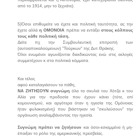
από το 1914, μην το ξεχνάτε).
5)Όσοι επιθυμείτε να έχετε και πολιτική ταυτότητα, ας την
έχετε αλλά
η ΟΜΟΝΟΙΑ
πρέπει να εντάξει
στους κόλπους
τους κάθε πολιτική τάση.
Δείτε πχ την Συμβουλευτική επιτροπή των
(αυτοαποκαλούμενων) "Τούρκων" της Δυτ.Θράκης.
Όλοι ενωμένοι αγωνίζονται διεκδικώντας ενώ στις εκλογές
συμμετέχουν κ στα πολιτικά κόμματα.
Και τέλος
αφού καταλαγιάσουν τα πάθη,
ΝΑ ΖΗΤΗΣΟΥΝ συγνώμη
όλα τα σκυλιά του Χότζα κ του
Αλία για την προδοσία που έχουν κάνει (τότε, επί
κομουνισμού, και αργότερα όταν η ηγεσία της Ομόνοιας
ήταν φυλακισμένη) που βιάστηκαν να "σκυλεύσουν" την
οργάνωση αναλαμβάνοντας την ηγεσία.
Συγνώμη πρέπει να ζητήσουν
και όσοι-εσκεμμένα ή μη-
έπαιξαν το ρόλο της αμερικανικής πρεσβείας.