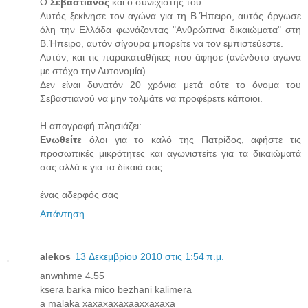
Ο
Σεβαστιανός
και ο συνεχιστής του.
Αυτός ξεκίνησε τον αγώνα για τη Β.Ήπειρο, αυτός όργωσε
όλη την Ελλάδα φωνάζοντας "Ανθρώπινα δικαιώματα" στη
Β.Ήπειρο, αυτόν σίγουρα μπορείτε να τον εμπιστεύεστε.
Αυτόν, και τις παρακαταθήκες που άφησε (ανένδοτο αγώνα
με στόχο την Αυτονομία).
Δεν είναι δυνατόν 20 χρόνια μετά ούτε το όνομα του
Σεβαστιανού να μην τολμάτε να προφέρετε κάποιοι.
Η απογραφή πλησιάζει:
Ενωθείτε
όλοι για το καλό της Πατρίδος, αφήστε τις
προσωπικές μικρότητες και αγωνιστείτε για τα δικαιώματά
σας αλλά κ για τα δίκαιά σας.
ένας αδερφός σας
Απάντηση
alekos
13 Δεκεμβρίου 2010 στις 1:54 π.μ.
anwnhme 4.55
ksera barka mico bezhani kalimera
a malaka xaxaxaxaxaaxxaxaxa