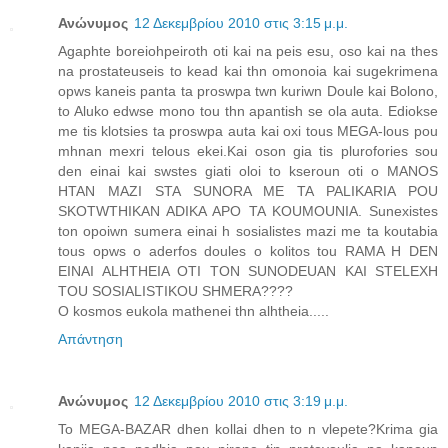
Ανώνυμος
12 Δεκεμβρίου 2010 στις 3:15 μ.μ.
Agaphte boreiohpeiroth oti kai na peis esu, oso kai na thes
na prostateuseis to kead kai thn omonoia kai sugekrimena
opws kaneis panta ta proswpa twn kuriwn Doule kai Bolono,
to Aluko edwse mono tou thn apantish se ola auta. Ediokse
me tis klotsies ta proswpa auta kai oxi tous MEGA-lous pou
mhnan mexri telous ekei.Kai oson gia tis plurofories sou
den einai kai swstes giati oloi to kseroun oti o MANOS
HTAN MAZI STA SUNORA ME TA PALIKARIA POU
SKOTWTHIKAN ADIKA APO TA KOUMOUNIA. Sunexistes
ton opoiwn sumera einai h sosialistes mazi me ta koutabia
tous opws o aderfos doules o kolitos tou RAMA H DEN
EINAI ALHTHEIA OTI TON SUNODEUAN KAI STELEXH
TOU SOSIALISTIKOU SHMERA????
O kosmos eukola mathenei thn alhtheia.....
Απάντηση
Ανώνυμος
12 Δεκεμβρίου 2010 στις 3:19 μ.μ.
To MEGA-BAZAR dhen kollai dhen to n vlepete?Krima gia