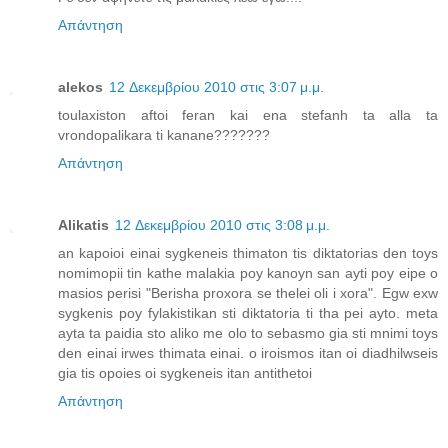
Απάντηση
alekos
12 Δεκεμβρίου 2010 στις 3:07 μ.μ.
toulaxiston aftoi feran kai ena stefanh ta alla ta
vrondopalikara ti kanane???????
Απάντηση
Alikatis
12 Δεκεμβρίου 2010 στις 3:08 μ.μ.
an kapoioi einai sygkeneis thimaton tis diktatorias den toys
nomimopii tin kathe malakia poy kanoyn san ayti poy eipe o
masios perisi "Berisha proxora se thelei oli i xora". Egw exw
sygkenis poy fylakistikan sti diktatoria ti tha pei ayto. meta
ayta ta paidia sto aliko me olo to sebasmo gia sti mnimi toys
den einai irwes thimata einai. o iroismos itan oi diadhilwseis
gia tis opoies oi sygkeneis itan antithetoi
Απάντηση