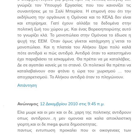
γνώριζε τον Υπουργό Εργασίας που του κανονίζει τις
συναντήσεις με το Σαλί Μπερίσα. Η επιμονή σου ότι την
εκδήλωση την οργάνωνε η Ομόνοια και το ΚΕΑΔ δεν είναι
και επιχείρημα. Γιατί έχουν αλλάξει τα δεδομένα στην
πολιτική ζωή του χώρου μς. Και ένας Βορειοηπειρώτης αυτό
το γνωρίζει κλά. Το μονοπώλειο στην Ομόνοια το έδωσε η
ψυχή της ΕΕΜ. Όταν όμως γίνεται κατάχρηση χ΄νεται το
μονοπώλειο. Και η πλατεία του Αλήκου ξέρει πολύ καλά
πότε αντιδρά κι πώς αντιδρά. Αντιδρά όταν το κατεστημένο
έχει παραβιάσει τα εσκαμμένα. Θα πρέπει να με καταλάβεις.
Δε σε αγαπάει κανείς με το στανιό. Οι πολιτικοί θα πρέπει να
καταλαβαίνουν σαν φτάνει η ώρα του χωρισμού ... του
αποχαιρετισμού. Το Αλήκου αντιδρά όταν το πληγώνουν.
Απάντηση
Ανώνυμος
12 Δεκεμβρίου 2010 στις 9:45 π.μ.
Ελα μωρε και οι μεν και οι δε..χαρη της πολιτικης αντιδρουν
οπως αντιδρουν...η μεν ομονοια και καλα αποκλειστικη
γιορτη,και οι δε mega φωτα δημοσιοτητας.
παντως εντυπωση προκαλει που οι οικογενειες των