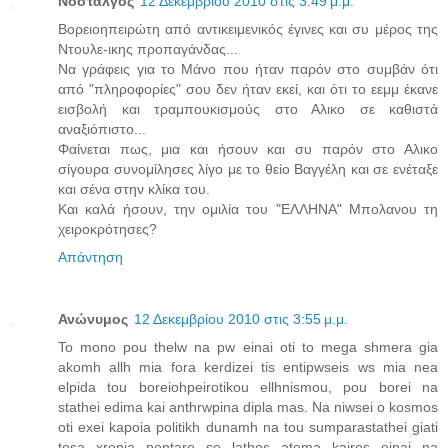
Νοσταλγος
12 Δεκεμβρίου 2010 στις 3:49 μ.μ.
Βορειοηπειρώτη από αντικειμενικός έγινες και συ μέρος της
Ντουλε-ικης προπαγάνδας...
Να γράφεις για το Μάνο που ήταν παρόν στο συμβάν ότι
από "πληροφορίες" σου δεν ήταν εκεί, και ότι το εεμμ έκανε
εισβολή και τραμπουκισμούς στο Αλικο σε καθιστά
αναξιόπιστο...
Φαίνεται πως, μια και ήσουν και συ παρόν στο Αλικο
σίγουρα συνομίλησες λίγο με το θείο Βαγγέλη και σε ενέταξε
και σένα στην κλίκα του.
Και καλά ήσουν, την ομιλία του "ΕΛΛΗΝΑ" Μπολανου τη
χειροκρότησες?
Απάντηση
Ανώνυμος
12 Δεκεμβρίου 2010 στις 3:55 μ.μ.
To mono pou thelw na pw einai oti to mega shmera gia
akomh allh mia fora kerdizei tis entipwseis ws mia nea
elpida tou boreiohpeirotikou ellhnismou, pou borei na
stathei edima kai anthrwpina dipla mas. Na niwsei o kosmos
oti exei kapoia politikh dunamh na tou sumparastathei giati
tosa xronia pontare se lathos atoma kairos einai na