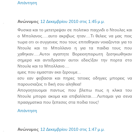
Απάντηση
Ανώνυμος
12 Δεκεμβρίου 2010 στις 1:45 μ.μ.
Φυσικα και το μετετρεψαν σε πολιτικο παιχνιδι ο Ντουλες και
ο Μπολανος.....αυτο ακριβως ηταν....Τι θελεις να μας πεις
τωρα οτι οι συγγενεις που τους επιτεθηκαν νοιαζονται για το
Ντουλε και το Μπολλανο η για τα παιδια τους που
χαθηκαν.....Αυτοι αγαπητε Βορειοηπειρωτη ξεσηκωθηκαν
σημερα και αντεδρασαν αυτοι εδεις\ξαν την πορτα στο
Ντουλε και το Μπολλανο....
εμεις που ειμασταν εκει ξερουμε...
εσυ εαν φοβασαι και πηρες τετοιες οδηγιες μπορεις να
παρουσιαζεις τι δική σου αληθεια!
Απογοητευομαι παντως που βλεπω πως η κλικα του
Ντουλε μπορει ακομα και επιβαλλεται.....Λυπαμαι για σενα
πρααγματικα που ξεπεσες στα ποδια τους!
Απάντηση
Ανώνυμος
12 Δεκεμβρίου 2010 στις 1:47 μ.μ.