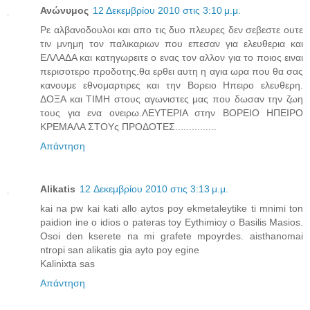
Ανώνυμος
12 Δεκεμβρίου 2010 στις 3:10 μ.μ.
Ρε αλβανοδουλοι και απο τις δυο πλευρες δεν σεβεστε ουτε
τιν μνημη τον παλικαριων που επεσαν για ελευθερια και
ΕΛΛΑΔΑ και κατηγωρειτε ο ενας τον αλλον για το ποιος ειναι
περισοτερο προδοτης.θα ερθει αυτη η αγια ωρα που θα σας
κανουμε εθνομαρτιρες και την Βορειο Ηπειρο ελευθερη.
ΔΟΞΑ και ΤΙΜΗ στους αγωνιστες μας που δωσαν την ζωη
τους για ενα ονειρω.ΛΕΥΤΕΡΙΑ στην ΒΟΡΕΙΟ ΗΠΕΙΡΟ
ΚΡΕΜΑΛΑ ΣΤΟΥς ΠΡΟΔΟΤΕΣ...............
Απάντηση
Alikatis
12 Δεκεμβρίου 2010 στις 3:13 μ.μ.
kai na pw kai kati allo aytos poy ekmetaleytike ti mnimi ton
paidion ine o idios o pateras toy Eythimioy o Basilis Masios.
Osoi den kserete na mi grafete mpoyrdes. aisthanomai
ntropi san alikatis gia ayto poy egine
Kalinixta sas
Απάντηση