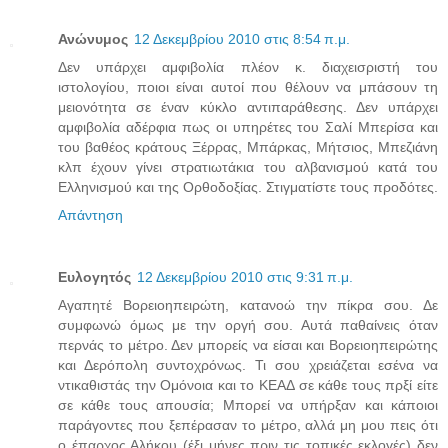
Ανώνυμος
12 Δεκεμβρίου 2010 στις 8:54 π.μ.
Δεν υπάρχει αμφιβολία πλέον κ. διαχεισριστή του
ιστολογίου, ποιοι είναι αυτοί που θέλουν να μπάσουν τη
μειονότητα σε έναν κύκλο αντιπαράθεσης. Δεν υπάρχει
αμφιβολία αδέρφια πως οι υπηρέτες του Σαλί Μπερίσα και
του βαθέος κράτους Ξέρρας, Μπάρκας, Μήτσιος, Μπεζιάνη
κλπ έχουν γίνει στρατιωτάκια του αλβανισμού κατά του
Ελληνισμού και της Ορθοδοξίας. Στιγματίστε τους προδότες.
Απάντηση
Ευλογητός
12 Δεκεμβρίου 2010 στις 9:31 π.μ.
Αγαπητέ Βορειοηπειρώτη, κατανοώ την πίκρα σου. Δε
συμφωνώ όμως με την οργή σου. Αυτά παθαίνεις όταν
περνάς το μέτρο. Δεν μπορείς να είσαι και Βορειοηπειρώτης
και Δερόπολη συντοχρόνως. Τι σου χρειάζεται εσένα να
ντικαθιστάς την Ομόνοια και το ΚΕΑΔ σε κάθε τους πρξί είτε
σε κάθε τους απουσία; Μπορεί να υπήρξαν και κάποιοι
παράγοντες που ξεπέρασαν το μέτρο, αλλά μη μου πεις ότι
ο έπαρχος Αλήκου (έξι μήνες πριν τις τοπικές εκλογές) δεν