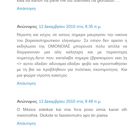
kala 8a kanun na pane me tus tsamides na giortasun.....
Απάντηση
Ανώνυμος
12 Δεκεμβρίου 2010 στις 8:35 π.μ.
Ντροπη και εσχος σε οσους σημερα μαυρησαν την οικονα
του βορειοειπηρωτικου εληνισμου .Σε οπιον δεν αρεσει η
εκδηλωσει της ΟΜΟΝΟΙΑΣ μπορουσε πολυ απλλα να
διοργανοναν μια αλη καλητερη και με περισοτερη
συμετοχη.Αυτο που καταλαβα σημερα (βρισκομουν εκει )η
<> αυτοι εδειξαν αδυναμια εδειξαν φοβο και προσπαθησαν
με τη βια να προβληθουν για πολιτικες σκοπιμοτητες .Και
μια φορρα ντροπη καιεσχος
Απάντηση
Ανώνυμος
12 Δεκεμβρίου 2010 στις 8:48 π.μ.
O Mitsios edeikse kai mia fora poso zimia kanei sth
meionothta. Diokste to fasistomutro apo tin piatsa
Απάντηση