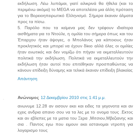
εκδήλωση. Λέω λυπάμαι, γιατί ειλικρινά θα ήθελα (και το
περιμένω ακόμα) το MEGA να αποτελέσει μια άλλη πρόταση
για το Βορειοηπειρωτικό Ελληνισμό. Σήμερα έκαναν άλματα
προς τα πίσω.
5. Παρόλο που τα κείμενα μας δεν τρέφουν ιδιαίτερα
αισθήματα για το Ντούλε, η ομιλία του σήμερα όπως και του
Έπαρχου ήταν άψογες, ο Μπολάνος για κάποιους ήταν
προκλητικός και μπορεί να έχουν δίκιο αλλά όλες οι ομιλίες
ήταν ενωτικές και δεν νομίζω ότι πήγαν να εκμεταλλευτούν
πολιτικά την εκδήλωση. Πολιτικά να εκμεταλλευτούν την
εκδήλωση ήταν αυτοί που επιτέθηκαν προσπαθώντας να
κάνουν επίδειξη δύναμης και τελικά έκαναν επίδειξη βλακείας
Απάντηση
Ανώνυμος
12 Δεκεμβρίου 2010 στις 1:41 μ.μ.
ανωνυμε 12.28 αν εισουν εκει και ειδες τα γεγονοτα και αν
εχεις ανδρια απανο σου να τα λες με το ονομα τους .Εκτος
και αν εβλεπες με τα ματια του Ξερα ,Μιτσιου,Μβεζιανης και
σια . Παντος εγω που ειμουν εκει εστανομαι ντροπη για
λογαρισμο τους