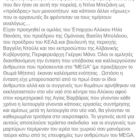
που δεν ήταν σε αυτή την πορεία), η Ντίνα Μπεζιάνη ως
«πρόεδρος» των μειονοτήτων και κάποιοι άλλοι «ήρωες»
που οι οργανωτές δε φρόντισαν να τους τιμήσουν
αναλόγως…
Είχαν προηγηθεί οι ομιλίες του Έπαρχου Αλύκου Ηλία
Θανάση, του προέδρου της Ομόνοιας Βασίλη Μπολάνου,
του προέδρου του ΚΕΑΔ και βουλευτή της περιοχής
Βαγγέλη Ντούλε και του εκπροσώπου της Αλβανικής
Κυβέρνησης Περιφερειάρχη Γκέργκι Μάνο. Όλοι οι ομιλητές
διαισθανόμενη την ένταση που υπόβοσκε και καλλιεργούσαν
άνθρωποι που πρόσκεινται στο “
MEGA
” (με προεξάρχον το
Θωμά Μήτσιο) έκαναν καλέσματα ενότητας . Ωστόσο η
ένταση είχε μπαρουτιαστεί από το πρωί όταν οι ίδιοι
άνθρωποι αλλά και οι συγγενείς των θυμάτων αρνήθηκαν να
εκκλησιαστούν στο νέο ναό στο κέντρο του Αλύκου αφού
στον κοιμητηριακό της Αγίας Βαρβάρας που γίνονταν κάθε
χρόνο η λειτουργία γίνονται κάποιες εργασίες συντήρησης
και αμέσως μετά τη λειτουργία στο νέο ναό, θα γίνονταν τα
καθιερωμένα τρισάγια στο νεκροταφείο. Το γεγονός αυτό για
αυτούς αποτελούσε τεράστιο σκάνδαλο και οι συγγενείς των
μαρτύρων περίμεναν τον ιερέα του χωριού σαν μαινόμενοι
ταύροι κάτω από τις επευφημίες των ανθρώπων του
MEGA
.