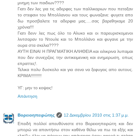
μνημη των παιδιων????
Γιατι δεν λες για τις αδερφες των παλλικαριων που πεταξαν
το στεφανι του Μπολλανου και τους φωναζανε: φυγετε απο
δω προσβαλετε τα αδερφια μας.....σας βαρεθηκαμε 20
χρόνια!!!
Γιατι δενν λες πως όλο το Αλυκο και οι παρευρισκομενοι
λιντσαραν το Ντουλε και το Μπολλάνο και φυγανε με την
ουρα στα σκελια????
ΑΥΤΗ ΕΙΝΑΙ Η ΠΡΑΓΜΑΤΙΚΗ ΑΛΗΘΕΙΑ και ειλικρινα λυπαμαι
που δεν συνεχιζεις την αντικειμενικη και ενημερωση, οπως
επραττες!.
Τελικα πολυ δυσκολο και για σενα να ξεφυγεις απο αυτους.
ΚΡΙΜΑ!!!!!!!!!
ΥΓ: μην το κοψεις!
Απάντηση
Βορειοηπειρώτης
12 Δεκεμβρίου 2010 στις 1:37 μ.μ.
Επειδή πολλοί απευθύνεστε στο Βορειοηπειρώτη και δεν
μπορώ να απαντήσω στον καθένα θέλω να πω τα εξής και
ελπίζω όλοι να πάρουν την απάντηση όσον αφορά τι στάση