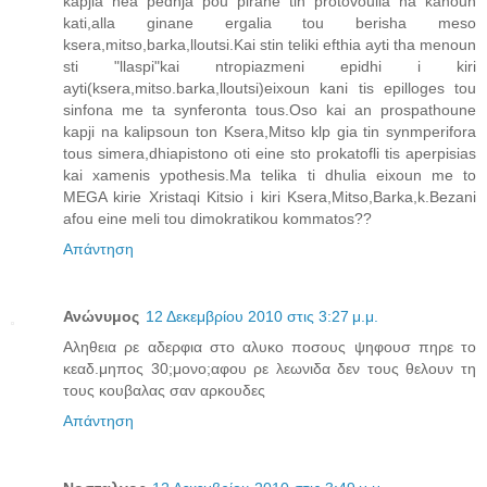
kapjia nea pedhja pou pirane tin protovoulia na kanoun
kati,alla ginane ergalia tou berisha meso
ksera,mitso,barka,lloutsi.Kai stin teliki efthia ayti tha menoun
sti "llaspi"kai ntropiazmeni epidhi i kiri
ayti(ksera,mitso.barka,lloutsi)eixoun kani tis epilloges tou
sinfona me ta synferonta tous.Oso kai an prospathoune
kapji na kalipsoun ton Ksera,Mitso klp gia tin synmperifora
tous simera,dhiapistono oti eine sto prokatofli tis aperpisias
kai xamenis ypothesis.Ma telika ti dhulia eixoun me to
MEGA kirie Xristaqi Kitsio i kiri Ksera,Mitso,Barka,k.Bezani
afou eine meli tou dimokratikou kommatos??
Απάντηση
Ανώνυμος
12 Δεκεμβρίου 2010 στις 3:27 μ.μ.
Αληθεια ρε αδερφια στο αλυκο ποσους ψηφουσ πηρε το
κεαδ.μηπος 30;μονο;αφου ρε λεωνιδα δεν τους θελουν τη
τους κουβαλας σαν αρκουδες
Απάντηση