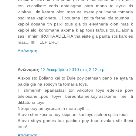
ton xriastikate xoris antalagma para mono to ayrio tis
v.ipirou.. tin katara olon mas na exete poulimena tomaria
osoi mas kapilonete.... i poutana i zoi ta fernei ola toumpa...
kapioi dosane tin psixi tous gia tin eleytheria olon mas k
kapioi aloi konomane akoma k ap tous tafous tous...aionia
sas i mnimi IROIKA ADELFIA tha eiste gia panta stis kardies
mas...!!!!! TELPIERO
Απάντηση
Ανώνυμος
12 Δεκεμβρίου 2010 στις 2:12 μ.μ.
Aisxos sto Bollano kai to Dule poy pathsan pano se ayta ta
paidia gia na sosoyn ta tomaria toys.
H shmerinh epanastasi ton Alikioton toys edeikse pow
teleiosane...pos toyw bareuhkame,koyrastikame me ti
diktatoria toys!
Ntropi poy amayrosan th mera ayth....
Bravo ston kosmo poy ksipnaei kai toys stelnei spitia tous.
Bravo stoys goneis ton paidion poy tous evalan sth thesi
tous!
Απάντηση