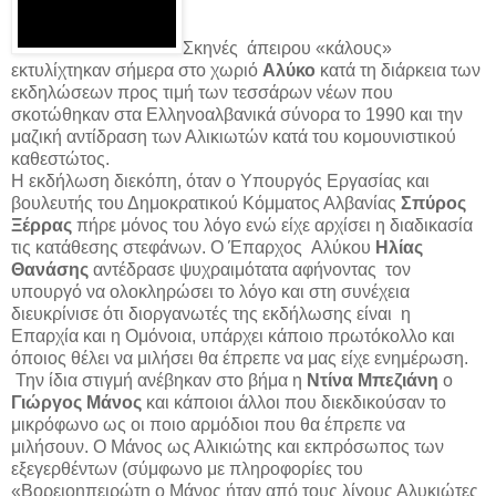
Σκηνές άπειρου «κάλους»
εκτυλίχτηκαν σήμερα στο χωριό
Αλύκο
κατά τη διάρκεια των
εκδηλώσεων προς τιμή των τεσσάρων νέων που
σκοτώθηκαν στα Ελληνοαλβανικά σύνορα το 1990 και την
μαζική αντίδραση των Αλικιωτών κατά του κομουνιστικού
καθεστώτος.
Η εκδήλωση διεκόπη, όταν ο Υπουργός Εργασίας και
βουλευτής του Δημοκρατικού Κόμματος Αλβανίας
Σπύρος
Ξέρρας
πήρε μόνος του λόγο ενώ είχε αρχίσει η διαδικασία
τις κατάθεσης στεφάνων. Ο Έπαρχος Αλύκου
Ηλίας
Θανάσης
αντέδρασε ψυχραιμότατα αφήνοντας τον
υπουργό να ολοκληρώσει το λόγο και στη συνέχεια
διευκρίνισε ότι διοργανωτές της εκδήλωσης είναι η
Επαρχία και η Ομόνοια, υπάρχει κάποιο πρωτόκολλο και
όποιος θέλει να μιλήσει θα έπρεπε να μας είχε ενημέρωση.
Την ίδια στιγμή ανέβηκαν στο βήμα η
Ντίνα Μπεζιάνη
ο
Γιώργος Μάνος
και κάποιοι άλλοι που διεκδικούσαν το
μικρόφωνο ως οι ποιο αρμόδιοι που θα έπρεπε να
μιλήσουν. Ο Μάνος ως Αλικιώτης και εκπρόσωπος των
εξεγερθέντων (σύμφωνο με πληροφορίες του
«Βορειοηπειρώτη ο Μάνος ήταν από τους λίγους Αλυκιώτες