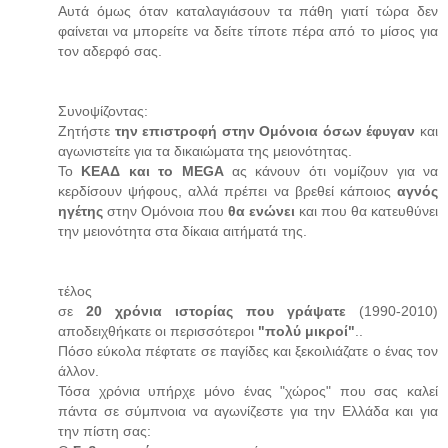
Αυτά όμως όταν καταλαγιάσουν τα πάθη γιατί τώρα δεν
φαίνεται να μπορείτε να δείτε τίποτε πέρα από το μίσος για
τον αδερφό σας.
Συνοψίζοντας:
Ζητήστε
την επιστροφή στην Ομόνοια όσων έφυγαν
και
αγωνιστείτε για τα δικαιώματα της μειονότητας.
Το
ΚΕΑΔ και το ΜΕGA
ας κάνουν ότι νομίζουν για να
κερδίσουν ψήφους, αλλά πρέπει να βρεθεί κάποιος
αγνός
ηγέτης
στην Ομόνοια που
θα ενώνει
και που θα κατευθύνει
την μειονότητα στα δίκαια αιτήματά της.
τέλος
σε
20 χρόνια ιστορίας που γράψατε
(1990-2010)
αποδειχθήκατε οι περισσότεροι
"πολύ μικροί"
..
Πόσο εύκολα πέφτατε σε παγίδες και ξεκοιλιάζατε ο ένας τον
άλλον.
Τόσα χρόνια υπήρχε μόνο ένας "χώρος" που σας καλεί
πάντα σε σύμπνοια να αγωνίζεστε για την Ελλάδα και για
την πίστη σας: