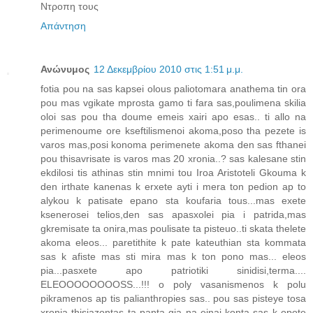
Ντροπη τους
Απάντηση
Ανώνυμος
12 Δεκεμβρίου 2010 στις 1:51 μ.μ.
fotia pou na sas kapsei olous paliotomara anathema tin ora
pou mas vgikate mprosta gamo ti fara sas,poulimena skilia
oloi sas pou tha doume emeis xairi apo esas.. ti allo na
perimenoume ore kseftilismenoi akoma,poso tha pezete is
varos mas,posi konoma perimenete akoma den sas fthanei
pou thisavrisate is varos mas 20 xronia..? sas kalesane stin
ekdilosi tis athinas stin mnimi tou Iroa Aristoteli Gkouma k
den irthate kanenas k erxete ayti i mera ton pedion ap to
alykou k patisate epano sta koufaria tous...mas exete
ksenerosei telios,den sas apasxolei pia i patrida,mas
gkremisate ta onira,mas poulisate ta pisteuo..ti skata thelete
akoma eleos... paretithite k pate kateuthian sta kommata
sas k afiste mas sti mira mas k ton pono mas... eleos
pia...pasxete apo patriotiki sinidisi,terma....
ELEOOOOOOOOSS...!!! o poly vasanismenos k polu
pikramenos ap tis palianthropies sas.. pou sas pisteye tosa
xronia thisiazontas ta panta gia na einai konta sas k opote