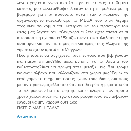
λεω πραγματα γνωστα,απλα πρεπει να σας τα θυμιζει
καποιος μου φενεται!Κοψτε λοιπον αυτη τη μαλακια με τη
βαρεμαρα γιατι τα προσωπα αυτα ηταν ο καρκινος της
οργανωσης,το κατακαθι,αρα το MEGA που οταν λεγαμε
πως ειναι το κομμα του Μπερισα και του πρακτωρα του
εσεις μας λεγατε οτι να'ναι,τωρα τι λετε εχετε πιστει σε τι
αποσκοπει η οχι ακομα?Ελπιζω οταν το καταλαβεται να μην
ειναι αργα για τον τοπο μας και για εμας τους Ελληνες της
γης που εχουν αρπαξει οι Μογγολοι.
Πως μπορειτε να συγχερεται τους τυπους που βεβηλωσαν
μια ημερα μνημης?Μια μερα μνημης για τα θυματα του
καθεστωτος?Αντι να τρωγομαστε μεταξυ μας δεν τρωμε
κανεναν αλβανο που αλλωνιζουν στα χωρια μας?Γαμω το
κεαδ,γαμω το mega και οσους εχουν τους ιδιους σκοπους
με τον πρακτωρα,αλλα που θα παει θα ερθει η μερα που θα
το πληρωσουν.Γιατι ο ψεφτης και ο κλεφτης τον πρωτο
χρονο χαιρονται,αν και εγω στους ρουφιανους των αλβανων
ευχομαι να μην χαρουν ουτε ωρα.
ΠΑΤΡΙΣ ΜΑΣ Η ΕΛΛΑΣ
Απάντηση