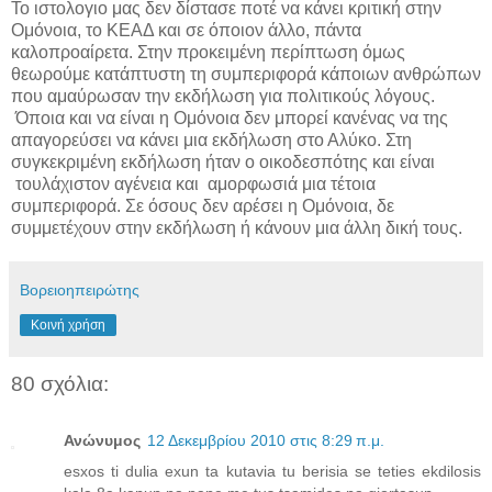
Το ιστολογιο μας δεν δίστασε ποτέ να κάνει κριτική στην
Ομόνοια, το ΚΕΑΔ και σε όποιον άλλο, πάντα
καλοπροαίρετα. Στην προκειμένη περίπτωση όμως
θεωρούμε κατάπτυστη τη συμπεριφορά κάποιων ανθρώπων
που αμαύρωσαν την εκδήλωση για πολιτικούς λόγους.
Όποια και να είναι η Ομόνοια δεν μπορεί κανένας να της
απαγορεύσει να κάνει μια εκδήλωση στο Αλύκο. Στη
συγκεκριμένη εκδήλωση ήταν ο οικοδεσπότης και είναι
τουλάχιστον αγένεια και αμορφωσιά μια τέτοια
συμπεριφορά. Σε όσους δεν αρέσει η Ομόνοια, δε
συμμετέχουν στην εκδήλωση ή κάνουν μια άλλη δική τους.
Βορειοηπειρώτης
Κοινή χρήση
80 σχόλια:
Ανώνυμος
12 Δεκεμβρίου 2010 στις 8:29 π.μ.
esxos ti dulia exun ta kutavia tu berisia se teties ekdilosis