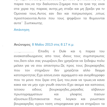
παρεα του,να την διαλυσουν.Σημερα που τα ηνια της ειναι
στα χερια της παρεας αυτης,μη σταξει και μη βρεξει για τν
Ομονοια τους.Αυτος εαν δεν και πατριωτισμος ,οπως
προσποιουνται.Αυτοι που τους ψηφιζουν τα θυμουνται
αυτα΄΄ Σωπικιωτης.
Απάντηση
Ανώνυμος
8 Μαΐου 2013 στις 8:17 π.μ.
.....,,.............. Επειδη ο Dule και η παρεα του
ειναικαταδιωγμενος απο τους ιδιους τους συμπατριωτες
του,διοτι ολοι σας γνωριζουν,δεν χρηαζεται να ξοδεψω πολυ
μελανι για να σου απαντησω.Ως προς τους βουρκαρηδες
που τον στηριζουν δεν χρηαζεται αλλο δειγμα
κατοτεροτητας.Εχει εσενα,εναν αγραμματο και ανορθογραφο
που το μονο που ξερει στη ζωη του,ειναι να τρωει,να κανει
κακα και να μην εχει γνωθι σαυτον.Εχει ακομα και καποιους
τετοιου ειδους βουρκαρηδες,ραγιαδες αλβανων
πρωτογραμματεων και γλειφτες πασων
εξουσιων.Εξυπακουεται πως λογικοι και γνωστικοι
βουρκαρηδες εχουν τοση υπερηφανεια για να στηριζουν τα