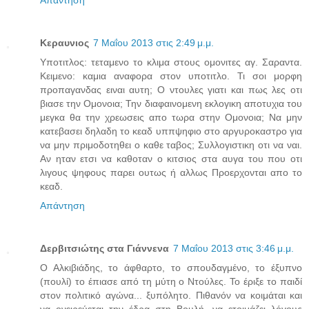
Απάντηση
Κεραυνιος
7 Μαΐου 2013 στις 2:49 μ.μ.
Υποτιτλος: τεταμενο το κλιμα στους ομονιτες αγ. Σαραντα.
Κειμενο: καμια αναφορα στον υποτιτλο. Τι σοι μορφη
προπαγανδας ειναι αυτη; Ο ντουλες γιατι και πως λες οτι
βιασε την Ομονοια; Την διαφαινομενη εκλογικη αποτυχια του
μεγκα θα την χρεωσεις απο τωρα στην Ομονοια; Να μην
κατεβασει δηλαδη το κεαδ υππψηφιο στο αργυροκαστρο για
να μην πριμοδοτηθει ο καθε ταβος; Συλλογιστικη οτι να ναι.
Αν ηταν ετσι να καθοταν ο κιτσιος στα αυγα του που οτι
λιγους ψηφους παρει ουτως ή αλλως Προερχονται απο το
κεαδ.
Απάντηση
Δερβιτσιώτης στα Γιάννενα
7 Μαΐου 2013 στις 3:46 μ.μ.
Ο Αλκιβιάδης, το άφθαρτο, το σπουδαγμένο, το έξυπνο
(πουλί) το έπιασε από τη μύτη ο Ντούλες. Το έριξε το παιδί
στον πολιτικό αγώνα... ξυπόλητο. Πιθανόν να κοιμάται και