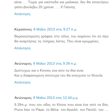
είσαι .... Τώρα για οικόπεδα και μαλακιες δεν θα απαντήσω
γιατει Δουλεβω 20 χρόνια ..... Χ Γιάννης
Απάντηση
Κεραύνιος
8 Μαΐου 2013 στις 9:27 π.μ.
Βορειοηπειρώτη γράφεις στο τέλος του κειμένου ότι σε λίγο
θα αναρτήσεις τις πλήρεις λίστες. Που είναι κρυμμένες;
Απάντηση
Ανώνυμος
8 Μαΐου 2013 στις 9:39 π.μ.
Δυστυχως και ο Κιτσιος ενα απο τα ιδια ειναι.
Και η διαφαινομενη αποτυχια του θα ενισχυσει το Ντουλε.
Απάντηση
Ανώνυμος
8 Μαΐου 2013 στις 12:44 μ.μ.
9.39π.μ. που τον είδες το Κίτσιο που είναι ένα από τα ίδια;
Ρώτα λίγο το Ράμα, το Μέτα, τον Αγγελή, τον Πατόζι, τον ....