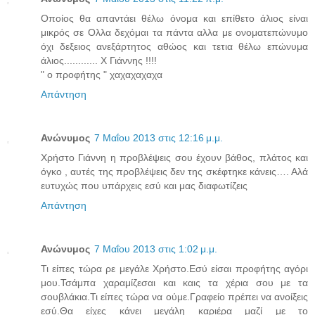
Οποίος θα απαντάει θέλω όνομα και επίθετο άλιος είναι
μικρός σε Ολλα δεχόμαι τα πάντα αλλα με ονοματεπώνυμο
όχι δεξειος ανεξάρτητος αθώος και τετια θέλω επώνυμα
άλιος............ Χ Γιάννης !!!!
" ο προφήτης " χαχαχαχαχα
Απάντηση
Ανώνυμος
7 Μαΐου 2013 στις 12:16 μ.μ.
Χρήστο Γιάννη η προβλέψεις σου έχουν βάθος, πλάτος και
όγκο , αυτές της προβλέψεις δεν της σκέφτηκε κάνεις…. Αλά
ευτυχώς που υπάρχεις εσύ και μας διαφωτίζεις
Απάντηση
Ανώνυμος
7 Μαΐου 2013 στις 1:02 μ.μ.
Τι είπες τώρα ρε μεγάλε Χρήστο.Εσύ είσαι προφήτης αγόρι
μου.Τσάμπα χαραμίζεσαι και καις τα χέρια σου με τα
σουβλάκια.Τι είπες τώρα να ούμε.Γραφείο πρέπει να ανοίξεις
εσύ.Θα είχες κάνει μεγάλη καριέρα μαζί με το