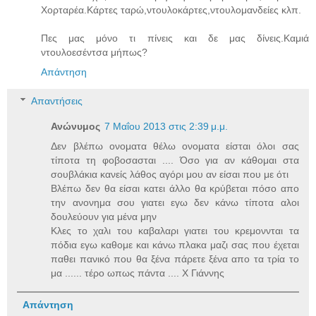
Χορταρέα.Κάρτες ταρώ,ντουλοκάρτες,ντουλομανδείες κλπ.
Πες μας μόνο τι πίνεις και δε μας δίνεις.Καμιά
ντουλοεσέντσα μήπως?
Απάντηση
Απαντήσεις
Ανώνυμος
7 Μαΐου 2013 στις 2:39 μ.μ.
Δεν βλέπω ονοματα θέλω ονοματα είσται όλοι σας
τίποτα τη φοβοσασται .... Όσο για αν κάθομαι στα
σουβλάκια κανείς λάθος αγόρι μου αν είσαι που με ότι
Βλέπω δεν θα είσαι κατει άλλο θα κρύβεται πόσο απο
την ανονημα σου γιατει εγω δεν κάνω τίποτα αλοι
δουλεύουν για μένα μην
Κλες το χαλι του καβαλαρι γιατει του κρεμοννται τα
πόδια εγω καθομε και κάνω πλακα μαζι σας που έχεται
παθει πανικό που θα ξένα πάρετε ξένα απο τα τρία το
μα ...... τέρο ωπως πάντα .... Χ Γιάννης
Απάντηση