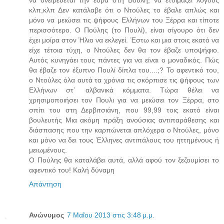
να ονειρεύεται την έδρα στη Βουλή, να ετοιμάζει λόγους
κλπ,κλπ Δεν κατάλαβε ότι ο Ντούλες το έβαλε απλώς και
μόνο να μειώσει τις ψήφους Ελλήνων του Ξέρρα και τίποτε
περισσότερο. Ο Πούλης (το Πουλί), είναι σίγουρο ότι δεν
έχει μοίρα στον Ήλιο να εκλεγεί. Έστω και μια στοις εκατό να
είχε τέτοια τύχη, ο Ντούλες δεν θα τον έβαζε υποψήφιο.
Αυτός κυνηγάει τους πάντες για να είναι ο μοναδικός. Πώς
θα έβαζε τον έξυπνο Πουλί δίπλα του....;? Το αφεντικό του,
ο Ντούλες όλα αυτά τα χρόνια τις σκόρπισε τις ψήφους των
Ελλήνων στ΄ αλβανικά κόμματα. Τώρα θέλει να
χρησιμοποιήσει τον Πουλι για να μειώσει τον Ξέρρα, στο
σπίτι του στη Δερβιτσιάνη, που 99,99 τοις εκατό είναι
βουλευτής Μια ακόμη πράξη ανούσιας αντιπαράθεσης και
διάσπασης που την καρπώνεται απλόχερα ο Ντούλες, μόνο
και μόνο να δει τους Έλληνες αντιπάλους του ηττημένους ή
μειωμένους.
Ο Πούλης θα καταλάβει αυτά, αλλά αφού τον ξεζουμίσει το
αφεντικό του! Καλή δύναμη
Απάντηση
Ανώνυμος
7 Μαΐου 2013 στις 3:48 μ.μ.