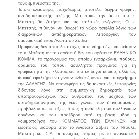
τους εμπνευστές της.
Τέτοια κλεισούρα, παχυδερμία, αποτελεί δείγμα γραφής,
αντιδημοκρατικής σκέψης. Μα ποιος την άδεια του κ.
Μπέτση θα ζητήσει για τις πολιτικές ενέργειες. Ο κ.
Μπέτσης, πιθανόν να θεωρεί το χώρο τσιφλίκι λόγω των
διαχρονικών αντιδημοκρατικών λειτουργιών του
ομονοιοκεαδίτικου Ανώτατου Σοβιέτ.
Προφανώς δεν αποτελεί στόχο, ούτε νόημα έχει να πείσουν
το κ. Μπέτση αν του αρέσει ή δεν του αρέσει το ΕΛΛΗΝΙΚΟ
ΚΟΜΜΑ, το πρόγραμμα του οποίου ενσαρκώνει, πόθους,
οράματα, του τόπου, ασύλληπτα πράγματα για τη
γραφικότητα της κλεισούρας του εν λόγω κυρίου, αλλά ως
ιδανικό εφαλτήριο να γίνουν ενδιαφέροντες για το εγχείρημα
της ΑΛΛΑΓΗΣ. Να επαναφέρει τις δημοκρατικές λειτουργίες
δίδοντας λόγο στη συμμετοχική δημοκρατία των
υποπρονομιούχων, των ανθρώπων του μόχθου, των
αυτοδημιούργητων, της νέας γενιάς, των διανοούμενων,
προβάλλοντας τις αξίες, όπως η ανάδειξη των συλλογικών
οργάνων και του προέδρου από τη βάση, ιδού η
νομιμοποίηση του ΚΟΜΜΑΤΟΣ ΤΩΝ ΕΛΛΗΝΩΝ και
ειδοποιός διαφορά από το Ανώτατο Σοβιέτ του Ντούλε,
Μπέτση και ΣΙΑ, οι ανοιχτές πόρτες με το ανανεωτικό