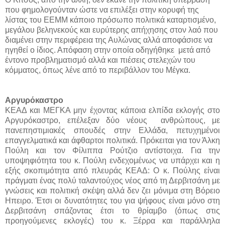
που φημολογούνταν ώστε να επιλέξει στην κορυφή της
λίστας του ΕΕΜΜ κάποιο πρόσωπο πολιτικά καταρτισμένο,
μεγάλου βεληνεκούς και ευρύτερης απήχησης στον λαό που
διαμένει στην περιφέρεια της Αυλώνας αλλά αποφάσισε να
ηγηθεί ο ίδιος. Απόφαση στην οποία οδηγήθηκε
μετά από
έντονο προβληματισμό αλλά και πιέσεις στελεχών του
κόμματος, όπως λένε από το περιβάλλον του Μέγκα.
Αργυρόκαστρο
ΚΕΑΔ και ΜΕΓΚΑ μην έχοντας κάποια ελπίδα εκλογής στο
Αργυρόκαστρο, επέλεξαν δύο νέους ανθρώπους, με
πανεπηστιμιακές σπουδές στην Ελλάδα, πετυχημένοι
επαγγελματικά και άφθαρτοι πολιτικά. Πρόκειται για τον Άλκη
Πούλη και τον Φίλιππα Ρούτζιο αντίστοιχα. Για την
υποψηφιότητα του κ. Πούλη ενδεχομένως να υπάρχει και η
εξής σκοπιμότητα από πλευράς ΚΕΑΔ: Ο κ. Πούλης είναι
πράγματι ένας πολύ ταλαντούχος νέος από τη Δερβιτσάνη με
γνώσεις και πολιτική σκέψη αλλά δεν ζει μόνιμα στη Βόρειο
Ηπειρο. Έτσι οι δυνατότητες του για ψήφους είναι μόνο στη
Δερβιτσάνη σπάζοντας έτσι το θρίαμβο (όπως στις
προηγούμενες εκλογές) του κ. Ξέρρα και παράλληλα