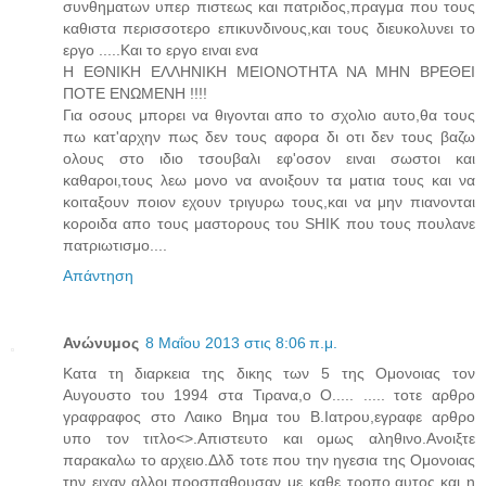
συνθηματων υπερ πιστεως και πατριδος,πραγμα που τους
καθιστα περισσοτερο επικυνδινους,και τους διευκολυνει το
εργο .....Και το εργο ειναι ενα
Η ΕΘΝΙΚΗ ΕΛΛΗΝΙΚΗ ΜΕΙΟΝΟΤΗΤΑ ΝΑ ΜΗΝ ΒΡΕΘΕΙ
ΠΟΤΕ ΕΝΩΜΕΝΗ !!!!
Για οσους μπορει να θιγονται απο το σχολιο αυτο,θα τους
πω κατ'αρχην πως δεν τους αφορα δι οτι δεν τους βαζω
ολους στο ιδιο τσουβαλι εφ'οσον ειναι σωστοι και
καθαροι,τους λεω μονο να ανοιξουν τα ματια τους και να
κοιταξουν ποιον εχουν τριγυρω τους,και να μην πιανονται
κοροιδα απο τους μαστορους του SHIK που τους πουλανε
πατριωτισμο....
Απάντηση
Ανώνυμος
8 Μαΐου 2013 στις 8:06 π.μ.
Κατα τη διαρκεια της δικης των 5 της Ομονοιας τον
Αυγουστο του 1994 στα Τιρανα,ο Ο..... ..... τοτε αρθρο
γραφραφος στο Λαικο Βημα του Β.Ιατρου,εγραφε αρθρο
υπο τον τιτλο<>.Απιστευτο και ομως αληθινο.Ανοιξτε
παρακαλω το αρχειο.Δλδ τοτε που την ηγεσια της Ομονοιας
την ειχαν αλλοι,προσπαθουσαν με καθε τροπο,αυτος και η