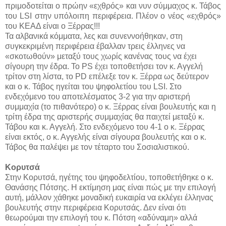
πριμοδοτείται ο πρώην «εχθρός» και νυν σύμμαχος κ. Τάβος
του LSI στην υπόλοιπη περιφέρεια. Πλέον ο νέος «εχθρός»
του ΚΕΑΔ είναι ο Ξέρρας!!!
Τα αλβανικά κόμματα, λες και συνεννοήθηκαν, στη
συγκεκριμένη περιφέρεια έβαλλαν τρεις έλληνες να
«σκοτωθούν» μεταξύ τους χωρίς κανένας τους να έχει
σίγουρη την έδρα. Το PS έχει τοποθετήσει τον κ. Αγγελή
τρίτον στη λίστα, το PD επέλεξε τον κ. Ξέρρα ως δεύτερον
και ο κ. Τάβος ηγείται του ψηφολετίου του LSI. Στο
ενδεχόμενο του αποτελέσματος 3-2 για την αριστερή
συμμαχία (το πιθανότερο) ο κ. Ξέρρας είναι βουλευτής και η
τρίτη έδρα της αριστερής συμμαχίας θα παιχτεί μεταξύ κ.
Τάβου και κ. Αγγελή. Στο ενδεχόμενο του 4-1 ο κ. Ξέρρας
είναι εκτός, ο κ. Αγγελής είναι σίγουρα βουλευτής και ο κ.
Τάβος θα παλέψει με τον τέταρτο του Σοσιαλιστικού.
Κορυτσά
Στην Κορυτσά, ηγέτης του ψηφοδελτίου, τοποθετήθηκε ο κ.
Θανάσης Πότσης. Η εκτίμηση μας είναι πώς με την επιλογή
αυτή, μάλλον χάθηκε μοναδική ευκαιρία να εκλέγει έλληνας
βουλευτής στην περιφέρεια Κορυτσάς. Δεν είναι ότι
θεωρούμαι την επιλογή του κ. Πότση «αδύναμη» αλλά