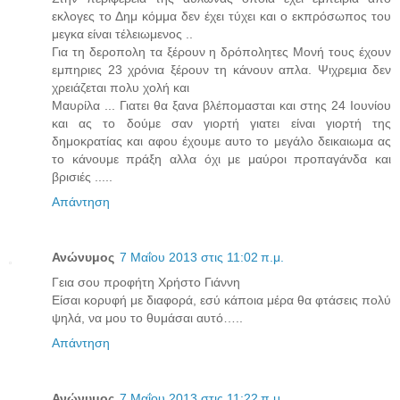
εκλογες το Δημ κόμμα δεν έχει τύχει και ο εκπρόσωπος του
μεγκα είναι τέλειωμενος ..
Για τη δεροπολη τα ξέρουν η δρόπολητες Μονή τους έχουν
εμπηριες 23 χρόνια ξέρουν τη κάνουν απλα. Ψιχρεμια δεν
χρειάζεται πολυ χολή και
Μαυρίλα ... Γιατει θα ξανα βλέπομασται και στης 24 Ιουνίου
και ας το δούμε σαν γιορτή γιατει είναι γιορτή της
δημοκρατίας και αφου έχουμε αυτο το μεγάλο δεικαιωμα ας
το κάνουμε πράξη αλλα όχι με μαύροι προπαγάνδα και
βρισιές .....
Απάντηση
Ανώνυμος
7 Μαΐου 2013 στις 11:02 π.μ.
Γεια σου προφήτη Χρήστο Γιάννη
Είσαι κορυφή με διαφορά, εσύ κάποια μέρα θα φτάσεις πολύ
ψηλά, να μου το θυμάσαι αυτό…..
Απάντηση
Ανώνυμος
7 Μαΐου 2013 στις 11:22 π.μ.