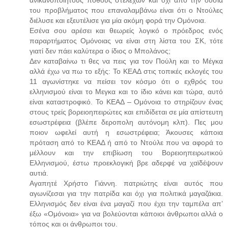
ανικανοποίητους πόθους στελεχών και όχι από την ουσία
του προβλήματος που επαναλαμβάνω είναι ότι ο Ντούλες
διέλυσε και εξευτέλισε για μία ακόμη φορά την Ομόνοια.
Εσένα σου αρέσει και θεωρείς λογικό ο πρόεδρος ενός
παραρτήματος Ομόνοιας να είναι στη λίστα του ΣΚ, τότε
γιατί δεν πάει καλύτερα ο ίδιος ο Μπολάνος;
Δεν καταβαίνω τι θες να πεις για τον Πούλη και το Μέγκα
αλλά έχω να πω το εξής: Το ΚΕΑΔ στις τοπικές εκλογές του
11 αγωνίστηκε να πείσει τον κόσμο ότι ο εχθρός του
ελληνισμού είναι το Μεγκα και το ίδιο κάνει και τώρα, αυτό
είναι καταστροφικό. Το ΚΕΑΔ – Ομόνοια το στηρίζουν ένας
στους τρείς βορειοηπειρώτες και επιδίδεται σε μία απίστευτη
εσωστρέφεια (βλέπε δεροπολη αυτόνομη κλπ). Πες μου
ποιον ωφελεί αυτή η εσωστρέφεια; Άκουσες κάποια
πρόταση από το ΚΕΑΔ ή από το Ντούλε που να αφορά το
μέλλουν και την επιβίωση του Βορειοηπειρωτικού
Ελληνισμού, έστω προεκλογική βρε αδερφέ να χαϊδέψουν
αυτιά.
Αγαπητέ Χρήστο Γιάννη. πατριώτης είναι αυτός που
αγωνίζεσαι για την πατρίδα και όχι για πολιτικά μαγαζάκια.
Ελληνισμός δεν είναι ένα μαγαζί που έχει την ταμπέλα απ’
έξω «Ομόνοια» για να βολεύονται κάποιοι άνθρωποι αλλά ο
τόπος και οι άνθρωποι του.