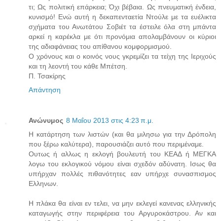
τι; Ως πολιτική επάρκεια; Όχι βέβαια. Ως πνευματική ένδεια,
κυνισμό! Ενώ αυτή η δεκαπενταετία Ντούλε με τα ευέλικτα
σχήματα του Ανωτάτου Σοβιέτ τα έστειλε όλα στη μπάντα
αρκεί η καρέκλα με ότι προνόμια απολαμβάνουν οι κύριοι
της αδιαφάνειας του απίθανου κομφορμισμού.
Ο χρόνους και ο κοινός νους γκρεμίζει τα τείχη της Ιεριχούς
και τη λεοντή του κάθε Μπέτση.
Π. Τσακίρης
Απάντηση
Ανώνυμος
8 Μαΐου 2013 στις 4:23 π.μ.
Η κατάρτηση των λιστών (και θα μιλησω για την Δρόπολη
που ξέρω καλύτερα), παρουσιάζει αυτό που περιμέναμε.
Ουτως ή αλλως η εκλογή βουλευτή του ΚΕΑΔ ή ΜΕΓΚΑ
λογω του εκλογικού νόμου είναι σχεδόν αδύνατη. Ισως θα
υπήρχαν πολλές πιθανότητες εαν υπήρχε συνασπισμος
Ελληνων.
Η πλάκα θα είναι εν τελει, να μην εκλεγεί κανενας ελληνικής
καταγωγής στην περιφέρεια του Αργυροκάστρου. Αν και