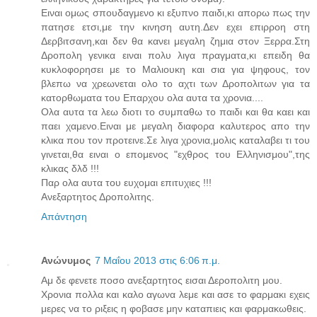
Ειναι ομως σπουδαγμενο κι εξυπνο παιδι,κι απορω πως την
πατησε ετσι,με την κινηση αυτη.Δεν εχει επιρροη στη
Δερβιτσανη,και δεν θα κανει μεγαλη ζημια στον Ξερρα.Στη
Δροπολη γενικα ειναι πολυ λιγα πραγματα,κι επειδη θα
κυκλοφορησει με το Μαλιουκη και σια για ψηφους, τον
βλεπω να χρεωνεται ολο το αχτι των Δροπολιτων για τα
κατορθωματα του Επαρχου ολα αυτα τα χρονια....
Ολα αυτα τα λεω διοτι το συμπαθω το παιδι και θα καει και
παει χαμενο.Ειναι με μεγαλη διαφορα καλυτερος απο την
κλικα που τον προτεινε.Σε λιγα χρονια,μολις καταλαβει τι του
γινεται,θα ειναι ο επομενος "εχθρος του Ελληνισμου",της
κλικας δλδ !!!
Παρ ολα αυτα του ευχομαι επιτυχιες !!!
Ανεξαρτητος Δροπολιτης.
Απάντηση
Ανώνυμος
7 Μαΐου 2013 στις 6:06 π.μ.
Αμ δε φενετε ποσο ανεξαρτητος εισαι Δεροπολιτη μου.
Χρονια πολλα και καλο αγωνα λεμε και ασε το φαρμακι εχεις
μερες να το ριξεις η φοβασε μην καταπιεις και φαρμακωθεις.