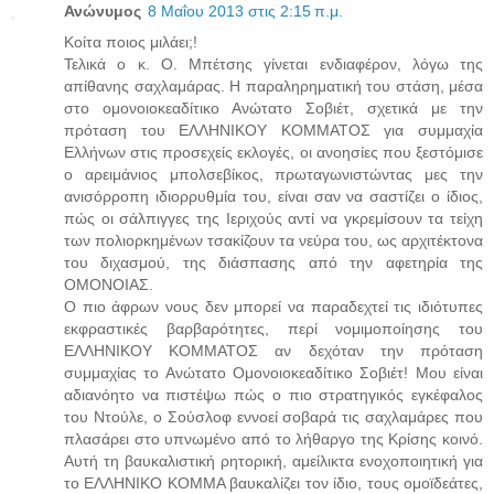
Ανώνυμος
8 Μαΐου 2013 στις 2:15 π.μ.
Κοίτα ποιος μιλάει;!
Τελικά ο κ. Ο. Μπέτσης γίνεται ενδιαφέρον, λόγω της
απίθανης σαχλαμάρας. Η παραληρηματική του στάση, μέσα
στο ομονοιοκεαδίτικο Ανώτατο Σοβιέτ, σχετικά με την
πρόταση του ΕΛΛΗΝΙΚΟΥ ΚΟΜΜΑΤΟΣ για συμμαχία
Ελλήνων στις προσεχείς εκλογές, οι ανοησίες που ξεστόμισε
ο αρειμάνιος μπολσεβίκος, πρωταγωνιστώντας μες την
ανισόρροπη ιδιορρυθμία του, είναι σαν να σαστίζει ο ίδιος,
πώς οι σάλπιγγες της Ιεριχούς αντί να γκρεμίσουν τα τείχη
των πολιορκημένων τσακίζουν τα νεύρα του, ως αρχιτέκτονα
του διχασμού, της διάσπασης από την αφετηρία της
ΟΜΟΝΟΙΑΣ.
Ο πιο άφρων νους δεν μπορεί να παραδεχτεί τις ιδιότυπες
εκφραστικές βαρβαρότητες, περί νομιμοποίησης του
ΕΛΛΗΝΙΚΟΥ ΚΟΜΜΑΤΟΣ αν δεχόταν την πρόταση
συμμαχίας το Ανώτατο Ομονοιοκεαδίτικο Σοβιέτ! Μου είναι
αδιανόητο να πιστέψω πώς ο πιο στρατηγικός εγκέφαλος
του Ντούλε, ο Σούσλοφ εννοεί σοβαρά τις σαχλαμάρες που
πλασάρει στο υπνωμένο από το λήθαργο της Κρίσης κοινό.
Αυτή τη βαυκαλιστική ρητορική, αμείλικτα ενοχοποιητική για
το ΕΛΛΗΝΙΚΟ ΚΟΜΜΑ βαυκαλίζει τον ίδιο, τους ομοϊδεάτες,