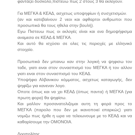
φαντάζει δύσκολο,πιστευω πως 2 στους 3 θα εκλεγουν.
Για ΜΕΓΚΑ & ΚΕΑΔ, ασχετως υποψηφίων ή συσχετισμών.
(αν και κατεβαίνουν 2 νεοι και αφθαρτοι ανθρωποι που
προσωπικά θα τους ηθελα στην βουλή).
Εγω Πιστευω πως οι εκλογές είναι και ενα δημοψήφισμα
αναμεσα σε ΚΕΑΔ & ΜΕΓΚΑ.
Και αυτό θα ισχύσει σε ολες τις περιοχές με ελληνικό
στοιχείο.
Προσωπικά δεν μπαινω καν στην λογική να ψηφισω τον
ταδε, γιατι ειναι στον συνασπισμό του ΜΕΓΚΑ ή τον αλλον
γιατι ειναι στον συνασπισμό του ΚΕΑΔ.
Υποψήφιο Αλβανικου κόμματος, ασχετως καταγωγής, δεν
ψηφίζω για κανεναν λογο.
Οποτε όπως και να χει ΚΕΑΔ (όπως παντα) ή ΜΕΓΚΑ (για
πρωτη φορα) θα ψηφίσω.
Και μαλλον προσανατολιζομαι αυτη τη φορά προς το
ΜΕΓΚΑ (παρολο που δεν με ικανοποιεί επαρκώς) γιατι
νομιζω πως ήρθε η ωρα να τελειωνουμε με το ΚΕΑΔ και να
καθαρίσουμε την ΟΜΟΝΟΙΑ.
Δροπολίτης.