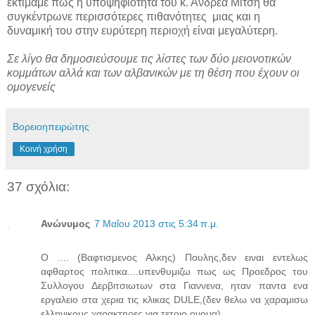
εκτιμάμε πως η υποψηφιότητα του κ. Ανδρέα Μίτση θα
συγκέντρωνε περισσότερες πιθανότητες
μιας και η
δυναμική του στην ευρύτερη περιοχή είναι μεγαλύτερη.
Σε λίγο θα δημοσιεύσουμε τις λίστες των δύο μειονοτικών
κομμάτων αλλά και των αλβανικών με τη θέση που έχουν οι
ομογενείς
Βορειοηπειρώτης
Κοινή χρήση
37 σχόλια:
Ανώνυμος
7 Μαΐου 2013 στις 5:34 π.μ.
Ο .... (Βαφτισμενος Αλκης) Πουλης,δεν ειναι εντελως
αφθαρτος πολιτικα....υπενθυμιζω πως ως Προεδρος του
Συλλογου Δερβιτσιωτων στα Γιαννενα, ηταν παντα ενα
εργαλειο στα χερια τις κλικας DULE,(δεν θελω να χαραμισω
ελληνικους χαρακτηρες για τετοιο ονομα).