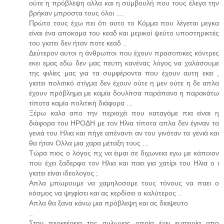
ούτε η πρόβλεψη αλλα και η συμβουλή που τους έλεγα την
βρήκαν μπροστα τους όλοι ....
Πρώτο τους έχω πει ότι αυτο το Κόμμα που λέγεται μεγκα
είναι ένα αποκομα του κεαδ και μερικοί ψεύτο υποστηρικτές
του γιατει δεν ήταν ποτε κεαδ ..
Δεύτερον αυτοι η άνθρωποι που έχουν προσοπικες κόντρες
εκει εμας εδω δεν μας πευτη κανένας λόγος να χαλάσουμε
της φιλίες μας για τα συμφέροντα που έχουν αυτη εκει ,
γιατει πολιτικό στίγμα δεν έχουν ούτε η μεν ούτε η δε απλα
έχουν πρόβλημα με καμία δουλίτσα παράπανο η παρακάτω
τίποτα καμία πολιτική διάφορα ...
Ξέρω καλα απο την περιοχέι που καταγόμε πια είναι η
διάφορα του ΗΡΟΔΗ με τον Ηλια τίποτα απλα δεν έγιναν τα
γενιά του Ηλια και πήγε απέναντι αν του γινόταν τα γενιά και
θα ήταν Ολλα μια χαρα μέταξη τους ...
Τώρα πιος ο λόγος πχ να έιμαι σε διχωνεια εγω με κάποιον
που έχει ξαδερφο τον Ηλια και παει για χατίρι του Ηλια ο ι
γιατει είναι ιδεολογος ;
Απλα μπωρουμε να χαμηλοσομε τους τόνους να παει ο
κόσμος να ψηφίσει και ας κερδίσει ο καλύτερος ..
Απλα θα ξανα κάνω μια πρόβλεψη και ας διαψευτο
..
Στην περιφέρεια της αυλωνας οποία έχει εμπειρία απο