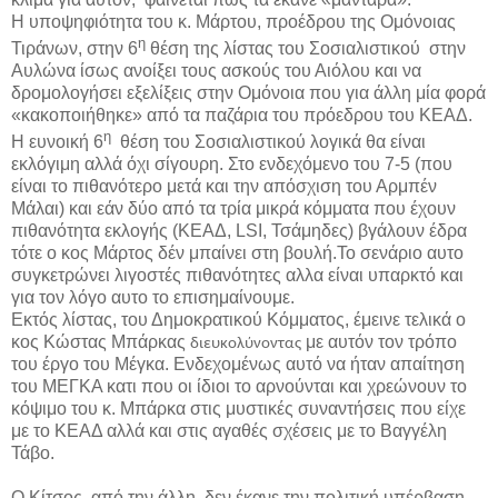
Η υποψηφιότητα του κ. Μάρτου, προέδρου της Ομόνοιας
η
Τιράνων, στην 6
θέση της λίστας του Σοσιαλιστικού στην
Αυλώνα ίσως ανοίξει τους ασκούς του Αιόλου και να
δρομολογήσει εξελίξεις στην Ομόνοια που για άλλη μία φορά
«κακοποιήθηκε» από τα παζάρια του πρόεδρου του ΚΕΑΔ.
η
Η ευνοική 6
θέση του Σοσιαλιστικού λογικά θα είναι
εκλόγιμη αλλά όχι σίγουρη. Στο ενδεχόμενο του 7-5 (που
είναι το πιθανότερο μετά και την απόσχιση του Αρμπέν
Μάλαι) και εάν δύο από τα τρία μικρά κόμματα που έχουν
πιθανότητα εκλογής (ΚΕΑΔ, LSI, Τσάμηδες) βγάλουν έδρα
τότε ο κος Μάρτος δέν μπαίνει στη βουλή.Το σενάριο αυτο
συγκετρώνει λιγοστές πιθανότητες αλλα είναι υπαρκτό και
για τον λόγο αυτο το επισημαίνουμε.
Εκτός λίστας, του Δημοκρατικού Κόμματος, έμεινε τελικά ο
κος Κώστας Μπάρκας
με αυτόν τον τρόπο
διευκολύνοντας
του έργο του Μέγκα. Ενδεχομένως αυτό να ήταν απαίτηση
του ΜΕΓΚΑ κατι που οι ίδιοι το αρνούνται και χρεώνουν το
κόψιμο του κ. Μπάρκα στις μυστικές συναντήσεις που είχε
με το ΚΕΑΔ αλλά και στις αγαθές σχέσεις με το Βαγγέλη
Τάβο.
Ο Κίτσος, από την άλλη, δεν έκανε την πολιτική υπέρβαση