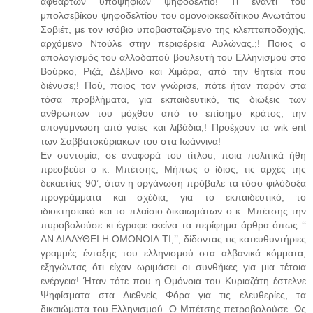
άφθαρτων υποψηφίων ψηφοδέλτιο! Τι έναντι του
μπολσεβίκου ψηφοδελτίου του ομονοιοκεαδίτικου Ανωτάτου
Σοβιέτ, με τον ισόβιο υποβασταζόμενο της κλεπταποδοχής,
αρχόμενο Ντούλε στην περιφέρεια Αυλώνας.;! Ποιος ο
απολογισμός του αλλοδαπού βουλευτή του Ελληνισμού στο
Βούρκο, Ριζά, Δέλβινο και Χιμάρα, από την θητεία που
διένυσε;! Πού, ποιος τον γνώρισε, πότε ήταν παρόν στα
τόσα προβλήματα, για εκπαιδευτικό, τις διώξεις των
ανθρώπων του μόχθου από το επίσημο κράτος, την
απογύμνωση από γαίες και λιβάδια;! Προέχουν τα wik ent
των Σαββατοκύριακων του στα Ιωάννινα!
Εν συντομία, σε αναφορά του τίτλου, ποια πολιτικά ήθη
πρεσβεύει ο κ. Μπέτσης; Μήπως ο ίδιος, τις αρχές της
δεκαετίας 90’, όταν η οργάνωση πρόβαλε τα τόσο φιλόδοξα
προγράμματα και σχέδια, για το εκπαιδευτικό, το
ιδιοκτησιακό και το πλαίσιο δικαιωμάτων ο κ. Μπέτσης την
πυροβολούσε κι έγραφε εκείνα τα περίφημα άρθρα όπως ‘‘
ΑΝ ΔΙΑΛΥΘΕΙ Η ΟΜΟΝΟΙΑ ΤΙ;’’, δίδοντας τις κατευθυντήριες
γραμμές ένταξης του ελληνισμού στα αλβανικά κόμματα,
εξηγώντας ότι είχαν ωριμάσει οι συνθήκες για μια τέτοια
ενέργεια! Ήταν τότε που η Ομόνοια του Κυριαζάτη έστελνε
Ψηφίσματα στα Διεθνείς Φόρα για τις ελευθερίες, τα
δικαιώματα του Ελληνισμού. Ο Μπέτσης πετροβολούσε. Ως