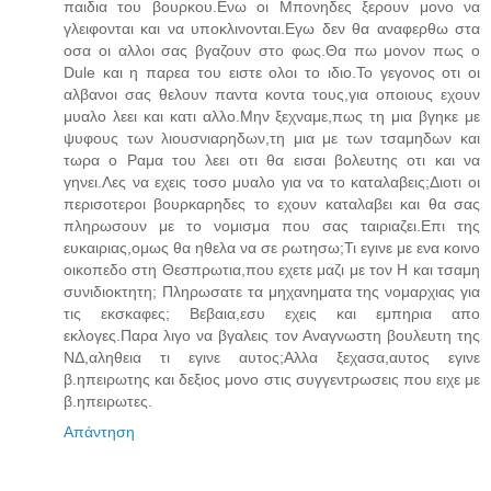
παιδια του βουρκου.Ενω οι Μπονηδες ξερουν μονο να
γλειφονται και να υποκλινονται.Εγω δεν θα αναφερθω στα
οσα οι αλλοι σας βγαζουν στο φως.Θα πω μονον πως ο
Dule και η παρεα του ειστε ολοι το ιδιο.Το γεγονος οτι οι
αλβανοι σας θελουν παντα κοντα τους,για οποιους εχουν
μυαλο λεει και κατι αλλο.Μην ξεχναμε,πως τη μια βγηκε με
ψυφους των λιουσνιαρηδων,τη μια με των τσαμηδων και
τωρα ο Ραμα του λεει οτι θα εισαι βολευτης οτι και να
γηνει.Λες να εχεις τοσο μυαλο για να το καταλαβεις;Διοτι οι
περισοτεροι βουρκαρηδες το εχουν καταλαβει και θα σας
πληρωσουν με το νομισμα που σας ταιριαζει.Επι της
ευκαιριας,ομως θα ηθελα να σε ρωτησω;Τι εγινε με ενα κοινο
οικοπεδο στη Θεσπρωτια,που εχετε μαζι με τον Η και τσαμη
συνιδιοκτητη; Πληρωσατε τα μηχανηματα της νομαρχιας για
τις εκσκαφες; Βεβαια,εσυ εχεις και εμπηρια απο
εκλογες.Παρα λιγο να βγαλεις τον Αναγνωστη βουλευτη της
ΝΔ,αληθεια τι εγινε αυτος;Αλλα ξεχασα,αυτος εγινε
β.ηπειρωτης και δεξιος μονο στις συγγεντρωσεις που ειχε με
β.ηπειρωτες.
Απάντηση