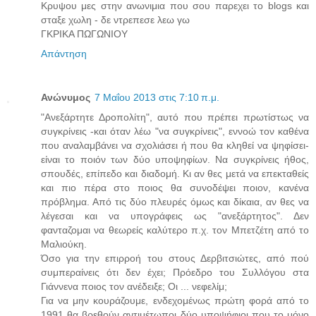
Κρυψου μες στην ανωνιμια που σου παρεχει το blogs και
σταξε χωλη - δε ντρεπεσε λεω γω
ΓΚΡΙΚΑ ΠΩΓΩΝΙΟΥ
Απάντηση
Ανώνυμος
7 Μαΐου 2013 στις 7:10 π.μ.
"Ανεξάρτητε Δροπολίτη", αυτό που πρέπει πρωτίστως να
συγκρίνεις -και όταν λέω "να συγκρίνεις", εννοώ τον καθένα
που αναλαμβάνει να σχολιάσει ή που θα κληθεί να ψηφίσει-
είναι το ποιόν των δύο υποψηφίων. Να συγκρίνεις ήθος,
σπουδές, επίπεδο και διαδομή. Κι αν θες μετά να επεκταθείς
και πιο πέρα στο ποιος θα συνοδέψει ποιον, κανένα
πρόβλημα. Από τις δύο πλευρές όμως και δίκαια, αν θες να
λέγεσαι και να υπογράφεις ως "ανεξάρτητος". Δεν
φανταζομαι να θεωρείς καλύτερο π.χ. τον Μπετζέτη από το
Μαλιούκη.
Όσο για την επιρροή του στους Δερβιτσιώτες, από πού
συμπεραίνεις ότι δεν έχει; Πρόεδρο του Συλλόγου στα
Γιάννενα ποιος τον ανέδειξε; Οι ... νεφελίμ;
Για να μην κουράζουμε, ενδεχομένως πρώτη φορά από το
1991 θα βρεθούν αντιμέτωποι δύο υποψήφιοι που το μόνο