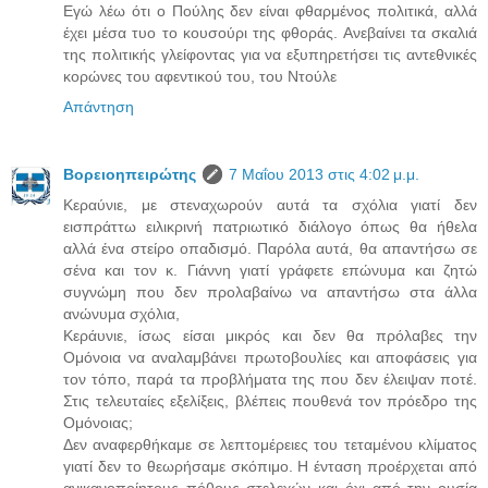
Εγώ λέω ότι ο Πούλης δεν είναι φθαρμένος πολιτικά, αλλά
έχει μέσα τυο το κουσούρι της φθοράς. Ανεβαίνει τα σκαλιά
της πολιτικής γλείφοντας για να εξυπηρετήσει τις αντεθνικές
κορώνες του αφεντικού του, του Ντούλε
Απάντηση
Βορειοηπειρώτης
7 Μαΐου 2013 στις 4:02 μ.μ.
Κεραύνιε, με στεναχωρούν αυτά τα σχόλια γιατί δεν
εισπράττω ειλικρινή πατριωτικό διάλογο όπως θα ήθελα
αλλά ένα στείρο οπαδισμό. Παρόλα αυτά, θα απαντήσω σε
σένα και τον κ. Γιάννη γιατί γράφετε επώνυμα και ζητώ
συγνώμη που δεν προλαβαίνω να απαντήσω στα άλλα
ανώνυμα σχόλια,
Κεράυνιε, ίσως είσαι μικρός και δεν θα πρόλαβες την
Ομόνοια να αναλαμβάνει πρωτοβουλίες και αποφάσεις για
τον τόπο, παρά τα προβλήματα της που δεν έλειψαν ποτέ.
Στις τελευταίες εξελίξεις, βλέπεις πουθενά τον πρόεδρο της
Ομόνοιας;
Δεν αναφερθήκαμε σε λεπτομέρειες του τεταμένου κλίματος
γιατί δεν το θεωρήσαμε σκόπιμο. Η ένταση προέρχεται από