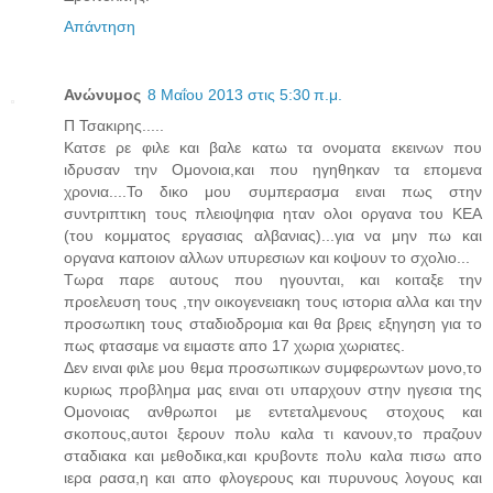
Απάντηση
Ανώνυμος
8 Μαΐου 2013 στις 5:30 π.μ.
Π Τσακιρης.....
Κατσε ρε φιλε και βαλε κατω τα ονοματα εκεινων που
ιδρυσαν την Ομονοια,και που ηγηθηκαν τα επομενα
χρονια....Το δικο μου συμπερασμα ειναι πως στην
συντριπτικη τους πλειοψηφια ηταν ολοι οργανα του ΚΕΑ
(του κομματος εργασιας αλβανιας)...για να μην πω και
οργανα καποιον αλλων υπυρεσιων και κοψουν το σχολιο...
Τωρα παρε αυτους που ηγουνται, και κοιταξε την
προελευση τους ,την οικογενειακη τους ιστορια αλλα και την
προσωπικη τους σταδιοδρομια και θα βρεις εξηγηση για το
πως φτασαμε να ειμαστε απο 17 χωρια χωριατες.
Δεν ειναι φιλε μου θεμα προσωπικων συμφερωντων μονο,το
κυριως προβλημα μας ειναι οτι υπαρχουν στην ηγεσια της
Ομονοιας ανθρωποι με εντεταλμενους στοχους και
σκοπους,αυτοι ξερουν πολυ καλα τι κανουν,το πραζουν
σταδιακα και μεθοδικα,και κρυβοντε πολυ καλα πισω απο
ιερα ρασα,η και απο φλογερους και πυρυνους λογους και