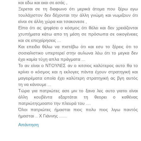
και εδω και εκει σε εσάς ,
Ξερεται σε τη διαφωνο ότι μερικά άτομα που ξέρω εγω
τουλάχιστον δεν δέχονται την άλλη γνώμη και νωμιζουν ότι
είναι σε άλλη χώρα και τσακονεσε ,
Είπα ότι ας ψηφίσει ο κόσμος ότι θέλει και δεν χρειάζονται
χτυπήματα κάτω απο τη μέση σε πρόσωπα σε οικογένειες
και σε επεχείρησεις ...
Και επειδει θέλω να πιστέβω ότι και εσυ το ξέρεις ότι το
σοσιαλιστικο υπερτερεί στην αυλωνα λέω ότι το μεγκα δεν
έχει καμία τύχη απλα πράγματα ...
Το αν είναι ο ΝΤΟΥΛΕΣ αν ο κιτσιος καλύτερος αυτο θα το
κρίνει ο κόσμος και η εκλογες πάντα έχουν στρατηγική και
μαγειρέματα οποία έχει καλύτερη στρατηγική ας βγη αυτός
τη να κάνουμε ...
Τώρα για πατριώτες ασε μιν το ξανα λες αυτο γιατει είναι
άλλη κουβέντα εξαρτάται τη θεορει ο καθένας
πατριώτηςμοαπο την πλευρά του ....
Όλοι πατριώτες ήμασται πιος πολυ πιος λιγω παντός
ήμασται .. Χ Γιάννης ......
Απάντηση