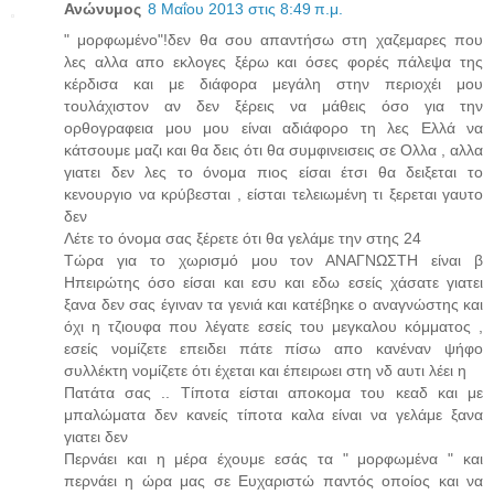
Ανώνυμος
8 Μαΐου 2013 στις 8:49 π.μ.
" μορφωμένο"!δεν θα σου απαντήσω στη χαζεμαρες που
λες αλλα απο εκλογες ξέρω και όσες φορές πάλεψα της
κέρδισα και με διάφορα μεγάλη στην περιοχέι μου
τουλάχιστον αν δεν ξέρεις να μάθεις όσο για την
ορθογραφεια μου μου είναι αδιάφορο τη λες Ελλά να
κάτσουμε μαζι και θα δεις ότι θα συμφινεισεις σε Ολλα , αλλα
γιατει δεν λες το όνομα πιος είσαι έτσι θα δειξεται το
κενουργιο να κρύβεσται , είσται τελειωμένη τι ξερεται γαυτο
δεν
Λέτε το όνομα σας ξέρετε ότι θα γελάμε την στης 24
Τώρα για το χωρισμό μου τον ΑΝΑΓΝΩΣΤΗ είναι β
Ηπειρώτης όσο είσαι και εσυ και εδω εσείς χάσατε γιατει
ξανα δεν σας έγιναν τα γενιά και κατέβηκε ο αναγνώστης και
όχι η τζιουφα που λέγατε εσείς του μεγκαλου κόμματος ,
εσείς νομίζετε επειδει πάτε πίσω απο κανέναν ψήφο
συλλέκτη νομίζετε ότι έχεται και έπειρωει στη νδ αυτι λέει η
Πατάτα σας .. Τίποτα είσται αποκομα του κεαδ και με
μπαλώματα δεν κανείς τίποτα καλα είναι να γελάμε ξανα
γιατει δεν
Περνάει και η μέρα έχουμε εσάς τα " μορφωμένα " και
περνάει η ώρα μας σε Ευχαριστώ παντός οποίος και να