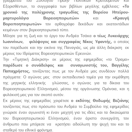
γραμματέα του Συλλόγου Πρώην Πολιτικών Κρατουμένων και
Εξορισθέντων, το συγγραφέα των βιβλίων μεγάλης εμβέλειας:
«Το
χρονικό της πολύχρονης τραγωδίας της Βορείου Ηπείρου-
μαρτυρολόγιο Βορειοηπειρωτών»
και
«Κραυγή
Βορειποηπειρωτών»
τον αρθογράφο δεκάδων και εκατοντάδων
κειμένων στον βορειοηπειρωτικό τύπο.
Μίλησε για τη ζωή και το έργο του Ανδρέα Τσάκα
ο τέως Λυκειάρχης
Ιωαννίνων, φιλόψογος και συγγραφέας Νίκος Υφαντής,
ο οποίος
του παρέδωσε και την εικόνα της Παναγιάς, ως μία άλλη διάκριση εκ
μέρους του Ιδρύματος Βορειοηπειρωτικών Ερευνών.
Την «Τιμητική Διάκριση» εκ μέρους της εφημερίδας «το Όραμα»
παρέδωσε ο συνάδελφος και συναγωνιστής του, Βαγγέλης
Παπαχρήστος,
τονίζοντας πως με τον Ανδρέα μας συνδέουν πολλά
πράγματα: Ο αγώνας μας στον εκπαιδευτικό τομέα για την εκμάθηση
της μητρικής ελληνικής γλώσσας, ο αγώνας για τα δίκαια του
Βορειοηπειρωτικού Ελληνισμού, μέσου της οργάνωσης Ομόνοια, και η
φυλάκισή μας για τον σκοπό αυτόν.
Εκ μέρους της εφημερίδας χαιρέτισε
ο εκδότης Θοδωρής Βεζιάνης
τονίζοντας πως στο πρόσωπο του Ανδρέα το Συμβούλιο της εφημερίδας
γνώρισε έναν αγωνιστή κι έναν μαχητή για τις ιδέες και τα δικαιώματα
του Βορειοηπειρωτικού Ελληνισμού, έναν άριστο συνεργάτη, τον
άνθρωπο που μπόρεσε να κρατήσει αδούλωτη την ψυχή του και το
σταθερό του εθνικό φρόνημα.