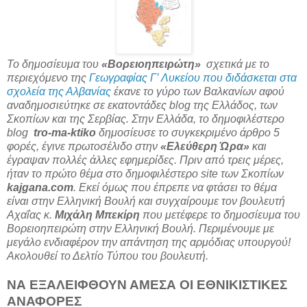
Το δημοσίευμα του
«Βορειοηπειρώτη»
σχετικά με το
περιεχόμενο της
Γεωγραφίας Γ’ Λυκείου που διδάσκεται στα
σχολεία της Αλβανίας
έκανε το γύρο των Βαλκανίων αφού
αναδημοσιεύτηκε σε εκατοντάδες
blog
της Ελλάδος, των
Σκοπίων και της Σερβίας. Στην Ελλάδα, το δημοφιλέστερο
blog
tro
-
ma
-
ktiko
δημοσίευσε το συγκεκριμένο άρθρο 5
φορές, έγινε πρωτοσέλιδο στην
«Ελεύθερη Ώρα»
και
έγραψαν πολλές άλλες εφημερίδες. Πριν από τρεις μέρες,
ήταν το πρώτο θέμα στο δημοφιλέστερο
site
των Σκοπίων
kajgana.com
. Εκεί όμως που έπρεπε να φτάσει το θέμα
είναι στην Ελληνική Βουλή και συγχαίρουμε τον βουλευτή
Αχαΐας κ.
Μιχάλη Μπεκίρη
που μετέφερε το δημοσίευμα του
Βορειοηπειρώτη στην Ελληνική Βουλή. Περιμένουμε με
μεγάλο ενδιαφέρον την απάντηση της αρμόδιας υπουργού!
Ακολουθεί το Δελτίο Τύπου του βουλευτή.
ΝΑ ΕΞΑΛΕΙΦΘΟΥΝ ΑΜΕΣΑ ΟΙ ΕΘΝΙΚΙΣΤΙΚΕΣ
ΑΝΑΦΟΡΕΣ