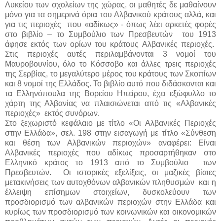
Λυκείου των σχολείων της χώρας, οι μαθητές δε μαθαίνουν
μόνο για τα σημερινά όρια του Αλβανικού κράτους αλλά, και
για τις περιοχές που «αδίκως» - όπως λέει αρκετές φορές
στο βιβλίο – το Συμβούλιο των Πρεσβευτών του 1913
άφησε εκτός των ορίων του κράτους Αλβανικές περιοχές.
Στις περιοχές αυτές περιλαμβάνονται 3 νομοί του
Μαυροβουνίου, όλο το Κόσσοβο και άλλες τρεις περιοχές
της Σερβίας, το μεγαλύτερο μέρος του κράτους των Σκοπίων
και 8 νομοί της Ελλάδος. Το βιβλίο αυτό που διδάσκονται και
τα Ελληνόπουλα της Βορείου Ηπείρου, έχει εξώφυλλο το
χάρτη της Αλβανίας να πλαισιώνεται από τις «Αλβανικές
περιοχές»
εκτός συνόρων.
Στο ξεχωριστό κεφάλαιο με τίτλο «Οι Αλβανικές Περιοχές
στην Ελλάδα», σελ. 198 στην εισαγωγή με τίτλο «Σύνθεση
και θέση των Αλβανικών περιοχών» αναφέρει: Είναι
Αλβανικές περιοχές που αδίκως προσαρτήθηκαν στο
Ελληνικό κράτος το 1913 από το Συμβούλιο των
Πρεσβευτών. Οι ιστορικές εξελίξεις, οι μαζικές βίαιες
μετακινήσεις των αυτοχθόνων αλβανικών πληθυσμών και η
έλλειψη επίσημων στοιχείων, δυσκολεύουν των
προσδιορισμό των αλβανικών περιοχών στην Ελλάδα και
κυρίως των προσδιορισμό των κοινωνικών και οικονομικών