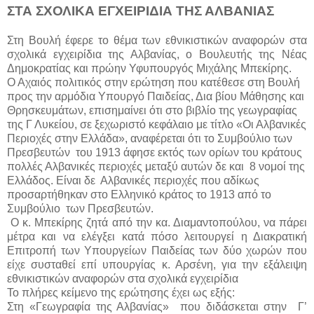
ΣΤΑ ΣΧΟΛΙΚΑ ΕΓΧΕΙΡΙΔΙΑ ΤΗΣ ΑΛΒΑΝΙΑΣ
Στη Βουλή έφερε το θέμα των εθνικιστικών αναφορών στα
σχολικά εγχειρίδια της Αλβανίας, ο Βουλευτής της Νέας
Δημοκρατίας και πρώην Υφυπουργός Μιχάλης Μπεκίρης.
Ο Αχαιός πολιτικός στην ερώτηση που κατέθεσε στη Βουλή
προς την αρμόδια Υπουργό Παιδείας, Δια βίου Μάθησης και
Θρησκευμάτων, επισημαίνει ότι στο βιβλίο της γεωγραφίας
της Γ Λυκείου, σε ξεχωριστό κεφάλαιο με τίτλο «Οι Αλβανικές
Περιοχές στην Ελλάδα», αναφέρεται ότι το Συμβούλιο των
Πρεσβευτών του 1913 άφησε εκτός των ορίων του κράτους
πολλές Αλβανικές περιοχές μεταξύ αυτών δε και 8 νομοί της
Ελλάδος. Είναι δε
Αλβανικές περιοχές που αδίκως
προσαρτήθηκαν στο Ελληνικό κράτος το 1913 από το
Συμβούλιο των Πρεσβευτών.
Ο κ. Μπεκίρης ζητά από την κα. Διαμαντοπούλου, να πάρει
μέτρα και να ελέγξει κατά πόσο λειτουργεί η Διακρατική
Επιτροπή των Υπουργείων Παιδείας των δύο χωρών που
είχε συσταθεί επί υπουργίας κ. Αρσένη, για την εξάλειψη
εθνικιστικών αναφορών στα σχολικά εγχειρίδια
Το πλήρες κείμενο της ερώτησης έχει ως εξής:
Στη «Γεωγραφία της Αλβανίας» που διδάσκεται στην Γ’