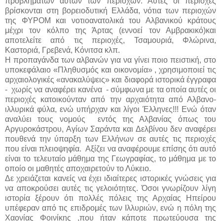
προβλημάτων αυτών των περιοχών. Αυτές οι περιοχές
βρίσκονται στη βορειοδυτική Ελλάδα, νότια των περιοχών
της ΦΥΡΟΜ και νοτιοανατολικά του Αλβανικού κράτους
μέχρι τον κόλπο της Άρτας (εννοεί τον Αμβρακικό)και
αποτελείτε από τις περιοχές, Τσαμουριά, Φλώρινα,
Καστοριά, Γρεβενά, Κόνιτσα κλπ.
Η προπαγάνδα των αλβανών για να γίνει ποιο πειστική, στο
υποκεφάλαιο «Πληθυσμός και οικονομία» , χρησιμοποιεί τις
αρχαιολογικές «ανακαλύψεις» και διαφορά ιστορικά έγγραφα
- χωρίς να αναφέρει κανένα - σύμφωνα με τα οποία αυτές οι
περιοχές κατοικούνταν από την αρχαιότητα από Αλβανο-
ιλλυρικά φύλα, ενώ υπήρχαν και λίγοι Έλληνες!!! Ενώ όταν
αναλύει τους νομούς εντός της Αλβανίας όπως του
Αργυροκάστρου, Αγίων Σαράντα και Δελβίνου δεν αναφέρει
πουθενά την ύπαρξη των Ελλήνων σε αυτές τις περιοχές
που είναι πλειοψηφία. Αξίζει να αναφέρουμε επίσης ότι αυτό
είναι το τελευταίο μάθημα της Γεωγραφίας, το μάθημα με το
οποίο οι μαθητές αποχαιρετούν το Λύκειο.
Δε χρειάζεται κανείς να έχει ιδιαίτερες ιστορικές γνώσεις για
να αποκρούσει αυτές τις γελοιότητες. Όσοι γνωρίζουν λίγη
ιστορία ξέρουν ότι πολλές πόλεις της Αρχαίας Ηπείρου
υπέφεραν από τις επιδρομές των Ιλλυριών, ενώ η πόλη της
Χαονίας Φοινίκης ,που ήταν κάποτε πρωτεύουσα της